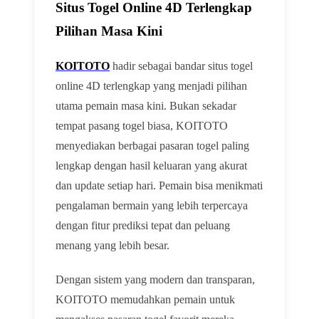
Situs Togel Online 4D Terlengkap
Pilihan Masa Kini
KOITOTO
hadir sebagai bandar situs togel
online 4D terlengkap yang menjadi pilihan
utama pemain masa kini. Bukan sekadar
tempat pasang togel biasa, KOITOTO
menyediakan berbagai pasaran togel paling
lengkap dengan hasil keluaran yang akurat
dan update setiap hari. Pemain bisa menikmati
pengalaman bermain yang lebih terpercaya
dengan fitur prediksi tepat dan peluang
menang yang lebih besar.
Dengan sistem yang modern dan transparan,
KOITOTO memudahkan pemain untuk