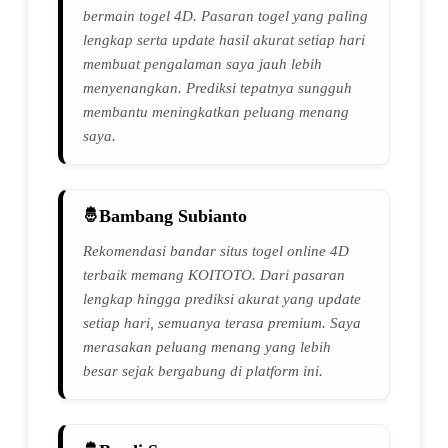
bermain togel 4D. Pasaran togel yang paling
lengkap serta update hasil akurat setiap hari
membuat pengalaman saya jauh lebih
menyenangkan. Prediksi tepatnya sungguh
membantu meningkatkan peluang menang
saya.
Bambang Subianto
Rekomendasi bandar situs togel online 4D
terbaik memang KOITOTO. Dari pasaran
lengkap hingga prediksi akurat yang update
setiap hari, semuanya terasa premium. Saya
merasakan peluang menang yang lebih
besar sejak bergabung di platform ini.