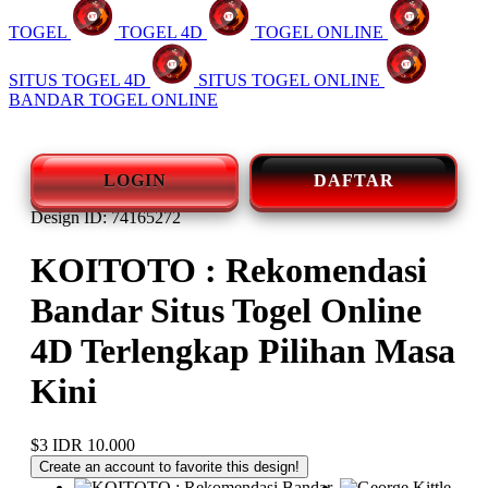
TOGEL
TOGEL 4D
TOGEL ONLINE
SITUS TOGEL 4D
SITUS TOGEL ONLINE
BANDAR TOGEL ONLINE
LOGIN
DAFTAR
Design ID: 74165272
KOITOTO : Rekomendasi
Bandar Situs Togel Online
4D Terlengkap Pilihan Masa
Kini
$3
IDR 10.000
Create an account to favorite this design!