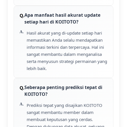
Apa manfaat hasil akurat update
setiap hari di KOITOTO?
Hasil akurat yang di-update setiap hari
memastikan Anda selalu mendapatkan
informasi terkini dan terpercaya. Hal ini
sangat membantu dalam menganalisa
serta menyusun strategi permainan yang
lebih baik.
Seberapa penting prediksi tepat di
KOITOTO?
Prediksi tepat yang disajikan KOITOTO
sangat membantu member dalam
membuat keputusan yang cerdas.
Dengan dukungan data akurat, peluang