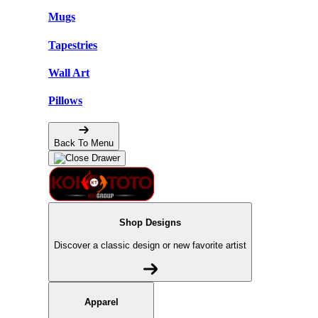
Mugs
Tapestries
Wall Art
Pillows
Back To Menu
Shop Designs
Discover a classic design or new favorite artist
Apparel