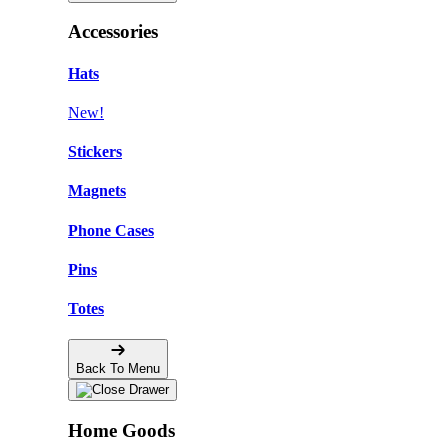
Accessories
Hats
New!
Stickers
Magnets
Phone Cases
Pins
Totes
Back To Menu
Home Goods