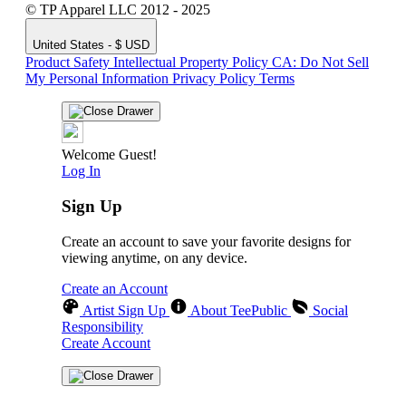
© TP Apparel LLC 2012 - 2025
United States - $ USD
Product Safety
Intellectual Property Policy
CA: Do Not Sell
My Personal Information
Privacy Policy
Terms
Welcome Guest!
Log In
Sign Up
Create an account to save your favorite designs for
viewing anytime, on any device.
Create an Account
Artist Sign Up
About TeePublic
Social
Responsibility
Create Account