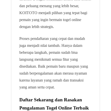
dan peluang menang yang lebih besar,
KOITOTO menjadi pilihan yang tepat bagi
pemain yang ingin bermain togel online
dengan lebih strategis.
Proses pendaftaran yang cepat dan mudah
juga menjadi nilai tambah. Hanya dalam
beberapa langkah, pemain sudah bisa
langsung menikmati semua fitur yang
disediakan. Baik pemain baru maupun yang
sudah berpengalaman akan merasa nyaman
karena layanan yang ramah dan transaksi
yang aman serta cepat.
Daftar Sekarang dan Rasakan
Pengalaman Togel Online Terbaik