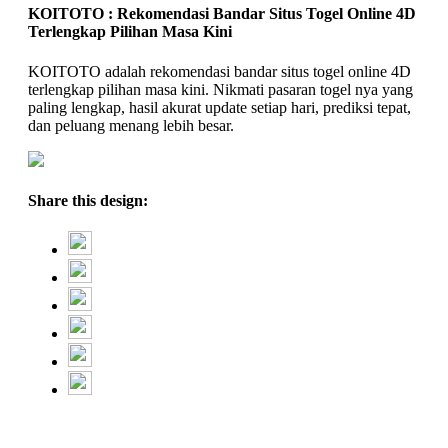
KOITOTO : Rekomendasi Bandar Situs Togel Online 4D
Terlengkap Pilihan Masa Kini
KOITOTO adalah rekomendasi bandar situs togel online 4D
terlengkap pilihan masa kini. Nikmati pasaran togel nya yang
paling lengkap, hasil akurat update setiap hari, prediksi tepat,
dan peluang menang lebih besar.
Share this design: