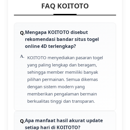
FAQ KOITOTO
Mengapa KOITOTO disebut
rekomendasi bandar situs togel
online 4D terlengkap?
KOITOTO menyediakan pasaran togel
yang paling lengkap dan beragam,
sehingga member memiliki banyak
pilihan permainan. Semua dikemas
dengan sistem modern yang
memberikan pengalaman bermain
berkualitas tinggi dan transparan.
Apa manfaat hasil akurat update
setiap hari di KOITOTO?