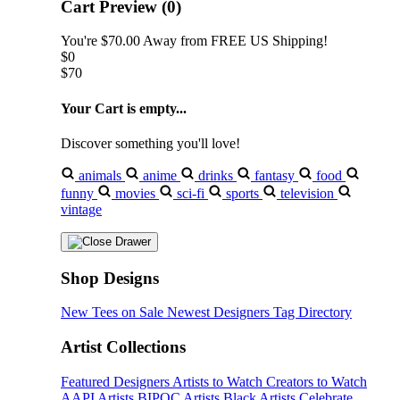
Cart Preview (0)
You're
$70.00
Away from
FREE US Shipping!
$0
$70
Your Cart is empty...
Discover something you'll love!
animals
anime
drinks
fantasy
food
funny
movies
sci-fi
sports
television
vintage
Shop Designs
New Tees on Sale
Newest Designers
Tag Directory
Artist Collections
Featured Designers
Artists to Watch
Creators to Watch
AAPI Artists
BIPOC Artists
Black Artists
Celebrate