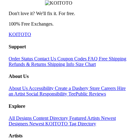
Don't love it? We'll fix it. For free.
100% Free Exchanges.
KOITOTO
Support
Order Status
Contact Us
Coupon Codes
FAQ
Free Shipping
Refunds & Returns
Shipping Info
Size Chart
About Us
About Us
Accessibility
Create a Dashery Store
Careers
Hire
an Artist
Social Responsibility
TeePublic Reviews
Explore
All Designs
Content Directory
Featured Artists
Newest
Designers
Newest KOITOTO
Tag Directory
Artists