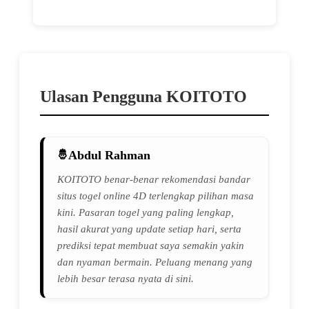
Ulasan Pengguna KOITOTO
Abdul Rahman
KOITOTO benar-benar rekomendasi bandar
situs togel online 4D terlengkap pilihan masa
kini. Pasaran togel yang paling lengkap,
hasil akurat yang update setiap hari, serta
prediksi tepat membuat saya semakin yakin
dan nyaman bermain. Peluang menang yang
lebih besar terasa nyata di sini.