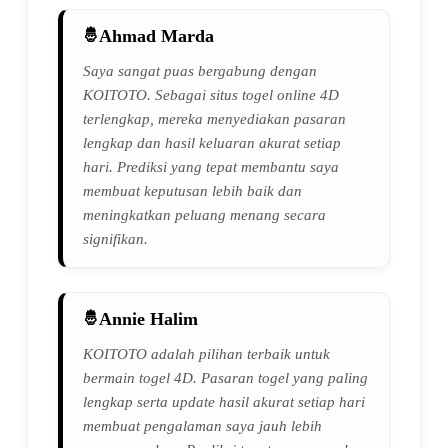
Ahmad Marda
Saya sangat puas bergabung dengan
KOITOTO. Sebagai situs togel online 4D
terlengkap, mereka menyediakan pasaran
lengkap dan hasil keluaran akurat setiap
hari. Prediksi yang tepat membantu saya
membuat keputusan lebih baik dan
meningkatkan peluang menang secara
signifikan.
Annie Halim
KOITOTO adalah pilihan terbaik untuk
bermain togel 4D. Pasaran togel yang paling
lengkap serta update hasil akurat setiap hari
membuat pengalaman saya jauh lebih