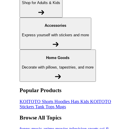
Shop for Adults & Kids
Accessories
Express yourself with stickers and more
Home Goods
Decorate with pillows, tapestries, and more
Popular Products
KOITOTO
Shorts
Hoodies
Hats
Kids KOITOTO
Stickers
Tank Tops
Mugs
Browse All Topics
funny
music
anime
movies
television
sports
sci-fi