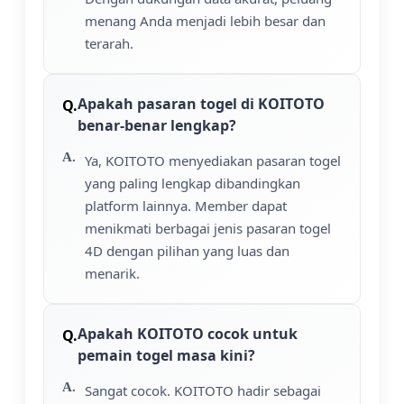
menang Anda menjadi lebih besar dan
terarah.
Apakah pasaran togel di KOITOTO
benar-benar lengkap?
Ya, KOITOTO menyediakan pasaran togel
yang paling lengkap dibandingkan
platform lainnya. Member dapat
menikmati berbagai jenis pasaran togel
4D dengan pilihan yang luas dan
menarik.
Apakah KOITOTO cocok untuk
pemain togel masa kini?
Sangat cocok. KOITOTO hadir sebagai