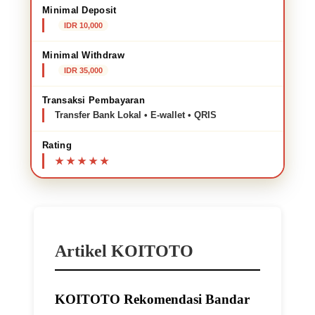
Minimal Deposit
IDR 10,000
Minimal Withdraw
IDR 35,000
Transaksi Pembayaran
Transfer Bank Lokal • E-wallet • QRIS
Rating
Artikel KOITOTO
KOITOTO Rekomendasi Bandar