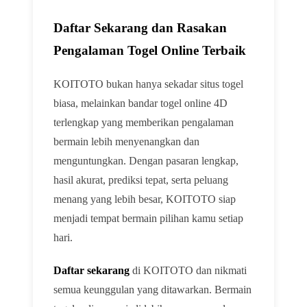
Daftar Sekarang dan Rasakan
Pengalaman Togel Online Terbaik
KOITOTO bukan hanya sekadar situs togel
biasa, melainkan bandar togel online 4D
terlengkap yang memberikan pengalaman
bermain lebih menyenangkan dan
menguntungkan. Dengan pasaran lengkap,
hasil akurat, prediksi tepat, serta peluang
menang yang lebih besar, KOITOTO siap
menjadi tempat bermain pilihan kamu setiap
hari.
Daftar sekarang
di KOITOTO dan nikmati
semua keunggulan yang ditawarkan. Bermain