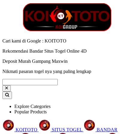
Cari kami di Google : KOITOTO
Rekomendasi Bandar Situs Togel Online 4D
Deposit Murah Gampang Maxwin
Nikmati pasaran togel nya yang paling lengkap
Explore Categories
Popular Products
KOITOTO
SITUS TOGEL
BANDAR