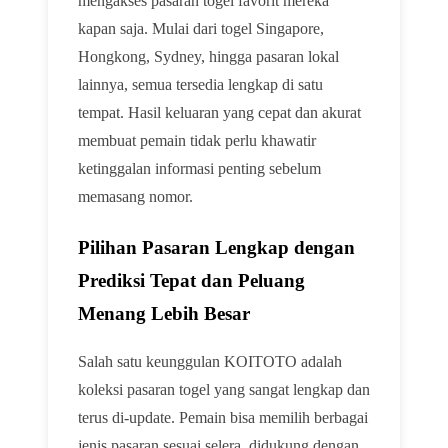
mengakses pasaran togel favorit mereka
kapan saja. Mulai dari togel Singapore,
Hongkong, Sydney, hingga pasaran lokal
lainnya, semua tersedia lengkap di satu
tempat. Hasil keluaran yang cepat dan akurat
membuat pemain tidak perlu khawatir
ketinggalan informasi penting sebelum
memasang nomor.
Pilihan Pasaran Lengkap dengan
Prediksi Tepat dan Peluang
Menang Lebih Besar
Salah satu keunggulan KOITOTO adalah
koleksi pasaran togel yang sangat lengkap dan
terus di-update. Pemain bisa memilih berbagai
jenis pasaran sesuai selera, didukung dengan