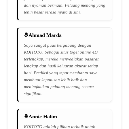
dan nyaman bermain. Peluang menang yang
lebih besar terasa nyata di sini.
Ahmad Marda
Saya sangat puas bergabung dengan
KOITOTO. Sebagai situs togel online 4D
terlengkap, mereka menyediakan pasaran
lengkap dan hasil keluaran akurat setiap
hari. Prediksi yang tepat membantu saya
membuat keputusan lebih baik dan
meningkatkan peluang menang secara
signifikan.
Annie Halim
KOITOTO adalah pilihan terbaik untuk