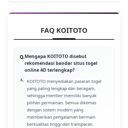
FAQ KOITOTO
Mengapa KOITOTO disebut
rekomendasi bandar situs togel
online 4D terlengkap?
KOITOTO menyediakan pasaran togel
yang paling lengkap dan beragam,
sehingga member memiliki banyak
pilihan permainan. Semua dikemas
dengan sistem modern yang
memberikan pengalaman bermain
berkualitas tinggi dan transparan.