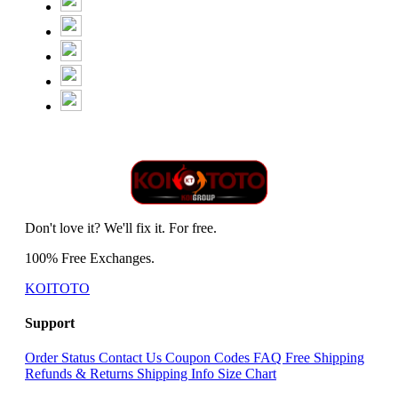
Don't love it? We'll fix it. For free.
100% Free Exchanges.
KOITOTO
Support
Order Status
Contact Us
Coupon Codes
FAQ
Free Shipping
Refunds & Returns
Shipping Info
Size Chart