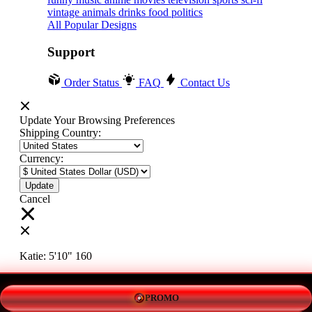
vintage
animals
drinks
food
politics
All Popular Designs
Support
Order Status
FAQ
Contact Us
Update Your Browsing Preferences
Shipping Country:
Currency:
Cancel
Katie:
5'10"
160
PROMO
Select your person: