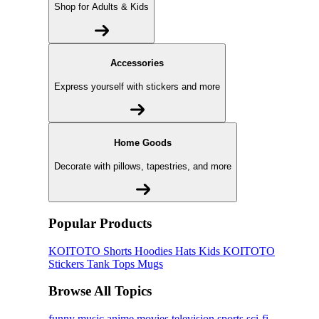
Shop for Adults & Kids
Accessories
Express yourself with stickers and more
Home Goods
Decorate with pillows, tapestries, and more
Popular Products
KOITOTO
Shorts
Hoodies
Hats
Kids KOITOTO
Stickers
Tank Tops
Mugs
Browse All Topics
funny
music
anime
movies
television
sports
sci-fi