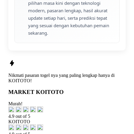
pilihan masa kini dengan teknologi
modern, pasaran lengkap, hasil akurat
update setiap hari, serta prediksi tepat
yang sesuai dengan kebutuhan pemain
sekarang.
Nikmati
pasaran togel nya yang paling lengkap
hanya di
KOITOTO!
MARKET KOITOTO
Murah!
4.9 out of 5
KOITOTO