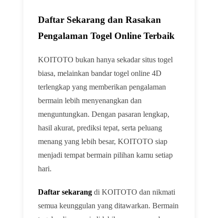
Daftar Sekarang dan Rasakan
Pengalaman Togel Online Terbaik
KOITOTO bukan hanya sekadar situs togel
biasa, melainkan bandar togel online 4D
terlengkap yang memberikan pengalaman
bermain lebih menyenangkan dan
menguntungkan. Dengan pasaran lengkap,
hasil akurat, prediksi tepat, serta peluang
menang yang lebih besar, KOITOTO siap
menjadi tempat bermain pilihan kamu setiap
hari.
Daftar sekarang
di KOITOTO dan nikmati
semua keunggulan yang ditawarkan. Bermain