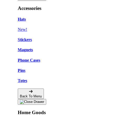
Accessories
Hats
New!
Stickers
Magnets
Phone Cases
Pins
Totes
Back To Menu
Home Goods