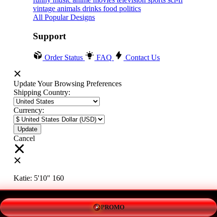
vintage
animals
drinks
food
politics
All Popular Designs
Support
Order Status
FAQ
Contact Us
Update Your Browsing Preferences
Shipping Country:
Currency:
Cancel
Katie:
5'10"
160
PROMO
Select your person: