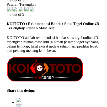
4.9 out of 5
Pasaran Terlengkap
4.6 out of 5
KOITOTO : Rekomendasi Bandar Situs Togel Online 4D
Terlengkap Pilihan Masa Kini
KOITOTO adalah rekomendasi bandar situs togel online 4D
terlengkap pilihan masa kini. Nikmati pasaran togel nya yang
paling lengkap, hasil akurat update setiap hari, prediksi tepat,
dan peluang menang lebih besar.
Share this design: