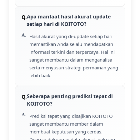
Apa manfaat hasil akurat update
setiap hari di KOITOTO?
Hasil akurat yang di-update setiap hari
memastikan Anda selalu mendapatkan
informasi terkini dan terpercaya. Hal ini
sangat membantu dalam menganalisa
serta menyusun strategi permainan yang
lebih baik.
Seberapa penting prediksi tepat di
KOITOTO?
Prediksi tepat yang disajikan KOITOTO
sangat membantu member dalam
membuat keputusan yang cerdas.
Dengan dukungan data akurat, peluang