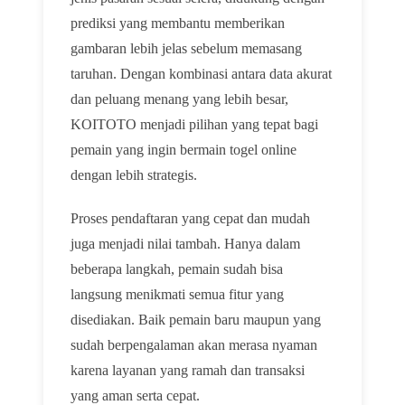
prediksi yang membantu memberikan
gambaran lebih jelas sebelum memasang
taruhan. Dengan kombinasi antara data akurat
dan peluang menang yang lebih besar,
KOITOTO menjadi pilihan yang tepat bagi
pemain yang ingin bermain togel online
dengan lebih strategis.
Proses pendaftaran yang cepat dan mudah
juga menjadi nilai tambah. Hanya dalam
beberapa langkah, pemain sudah bisa
langsung menikmati semua fitur yang
disediakan. Baik pemain baru maupun yang
sudah berpengalaman akan merasa nyaman
karena layanan yang ramah dan transaksi
yang aman serta cepat.