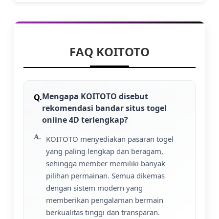
FAQ KOITOTO
Mengapa KOITOTO disebut
rekomendasi bandar situs togel
online 4D terlengkap?
KOITOTO menyediakan pasaran togel
yang paling lengkap dan beragam,
sehingga member memiliki banyak
pilihan permainan. Semua dikemas
dengan sistem modern yang
memberikan pengalaman bermain
berkualitas tinggi dan transparan.