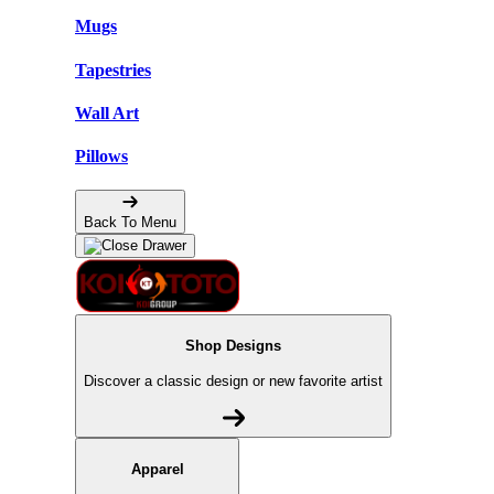
Mugs
Tapestries
Wall Art
Pillows
Back To Menu
Shop Designs
Discover a classic design or new favorite artist
Apparel