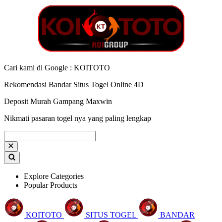
Cari kami di Google : KOITOTO
Rekomendasi Bandar Situs Togel Online 4D
Deposit Murah Gampang Maxwin
Nikmati pasaran togel nya yang paling lengkap
Explore Categories
Popular Products
KOITOTO
SITUS TOGEL
BANDAR