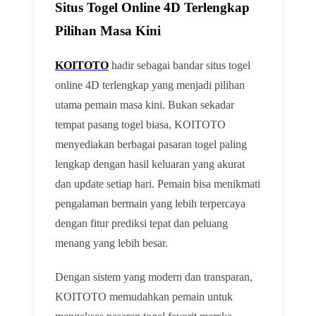
Situs Togel Online 4D Terlengkap
Pilihan Masa Kini
KOITOTO
hadir sebagai bandar situs togel
online 4D terlengkap yang menjadi pilihan
utama pemain masa kini. Bukan sekadar
tempat pasang togel biasa, KOITOTO
menyediakan berbagai pasaran togel paling
lengkap dengan hasil keluaran yang akurat
dan update setiap hari. Pemain bisa menikmati
pengalaman bermain yang lebih terpercaya
dengan fitur prediksi tepat dan peluang
menang yang lebih besar.
Dengan sistem yang modern dan transparan,
KOITOTO memudahkan pemain untuk