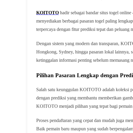
KOITOTO
hadir sebagai bandar situs togel onli
menyediakan berbagai pasaran togel paling lengkap
terpercaya dengan fitur prediksi tepat dan peluang 
Dengan sistem yang modern dan transparan, KOITO
Hongkong, Sydney, hingga pasaran lokal lainnya, s
ketinggalan informasi penting sebelum memasang 
Pilihan Pasaran Lengkap dengan Predi
Salah satu keunggulan KOITOTO adalah koleksi pasa
dengan prediksi yang membantu memberikan gambara
KOITOTO menjadi pilihan yang tepat bagi pemain ya
Proses pendaftaran yang cepat dan mudah juga menj
Baik pemain baru maupun yang sudah berpengalama