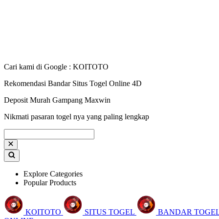
Cari kami di Google : KOITOTO
Rekomendasi Bandar Situs Togel Online 4D
Deposit Murah Gampang Maxwin
Nikmati pasaran togel nya yang paling lengkap
Explore Categories
Popular Products
KOITOTO
SITUS TOGEL
BANDAR TOGE