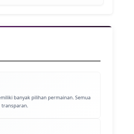
iliki banyak pilihan permainan. Semua
 transparan.