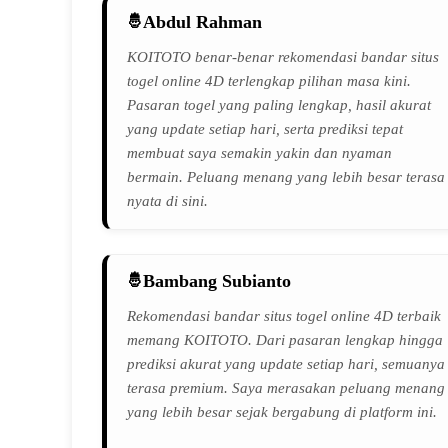
Abdul Rahman
KOITOTO benar-benar rekomendasi bandar situs
togel online 4D terlengkap pilihan masa kini.
Pasaran togel yang paling lengkap, hasil akurat
yang update setiap hari, serta prediksi tepat
membuat saya semakin yakin dan nyaman
bermain. Peluang menang yang lebih besar terasa
nyata di sini.
Bambang Subianto
Rekomendasi bandar situs togel online 4D terbaik
memang KOITOTO. Dari pasaran lengkap hingga
prediksi akurat yang update setiap hari, semuanya
terasa premium. Saya merasakan peluang menang
yang lebih besar sejak bergabung di platform ini.