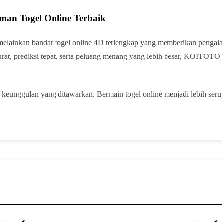
man Togel Online Terbaik
melainkan bandar togel online 4D terlengkap yang memberikan penga
at, prediksi tepat, serta peluang menang yang lebih besar, KOITOTO 
unggulan yang ditawarkan. Bermain togel online menjadi lebih seru,