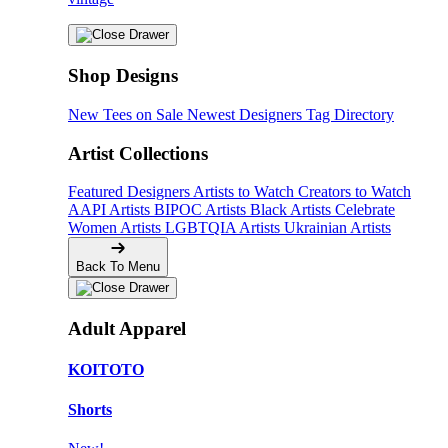
Shop Designs
New Tees on Sale
Newest Designers
Tag Directory
Artist Collections
Featured Designers
Artists to Watch
Creators to Watch
AAPI Artists
BIPOC Artists
Black Artists
Celebrate
Women Artists
LGBTQIA Artists
Ukrainian Artists
Back To Menu
Adult Apparel
KOITOTO
Shorts