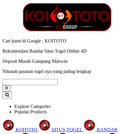
Cari kami di Google : KOITOTO
Rekomendasi Bandar Situs Togel Online 4D
Deposit Murah Gampang Maxwin
Nikmati pasaran togel nya yang paling lengkap
Explore Categories
Popular Products
KOITOTO
SITUS TOGEL
BANDAR