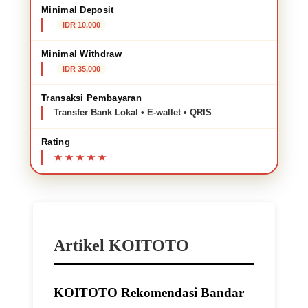
Minimal Deposit
IDR 10,000
Minimal Withdraw
IDR 35,000
Transaksi Pembayaran
Transfer Bank Lokal • E-wallet • QRIS
Rating
Artikel KOITOTO
KOITOTO Rekomendasi Bandar