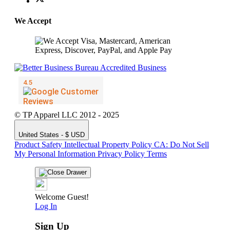
We Accept
© TP Apparel LLC 2012 - 2025
United States - $ USD
Product Safety
Intellectual Property Policy
CA: Do Not Sell
My Personal Information
Privacy Policy
Terms
Welcome Guest!
Log In
Sign Up