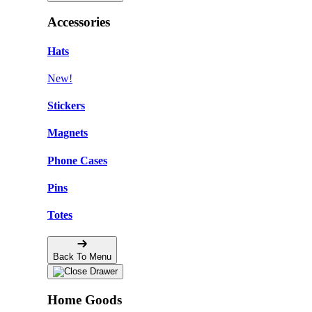
Accessories
Hats
New!
Stickers
Magnets
Phone Cases
Pins
Totes
Back To Menu
Home Goods