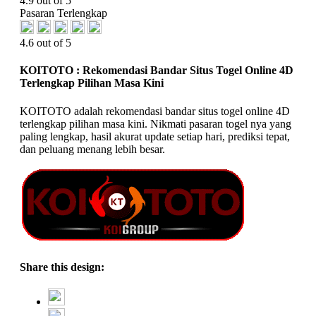
4.9 out of 5
Pasaran Terlengkap
4.6 out of 5
KOITOTO : Rekomendasi Bandar Situs Togel Online 4D
Terlengkap Pilihan Masa Kini
KOITOTO adalah rekomendasi bandar situs togel online 4D
terlengkap pilihan masa kini. Nikmati pasaran togel nya yang
paling lengkap, hasil akurat update setiap hari, prediksi tepat,
dan peluang menang lebih besar.
Share this design: