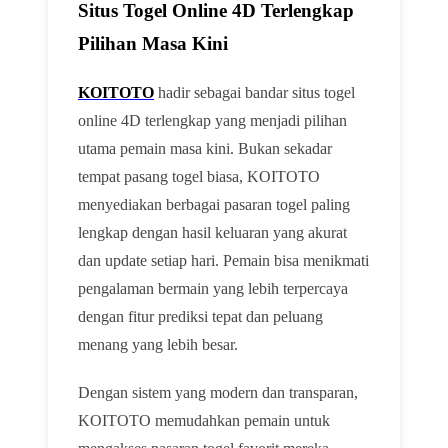
Situs Togel Online 4D Terlengkap
Pilihan Masa Kini
KOITOTO
hadir sebagai bandar situs togel
online 4D terlengkap yang menjadi pilihan
utama pemain masa kini. Bukan sekadar
tempat pasang togel biasa, KOITOTO
menyediakan berbagai pasaran togel paling
lengkap dengan hasil keluaran yang akurat
dan update setiap hari. Pemain bisa menikmati
pengalaman bermain yang lebih terpercaya
dengan fitur prediksi tepat dan peluang
menang yang lebih besar.
Dengan sistem yang modern dan transparan,
KOITOTO memudahkan pemain untuk