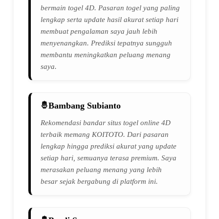
bermain togel 4D. Pasaran togel yang paling
lengkap serta update hasil akurat setiap hari
membuat pengalaman saya jauh lebih
menyenangkan. Prediksi tepatnya sungguh
membantu meningkatkan peluang menang
saya.
Bambang Subianto
Rekomendasi bandar situs togel online 4D
terbaik memang KOITOTO. Dari pasaran
lengkap hingga prediksi akurat yang update
setiap hari, semuanya terasa premium. Saya
merasakan peluang menang yang lebih
besar sejak bergabung di platform ini.