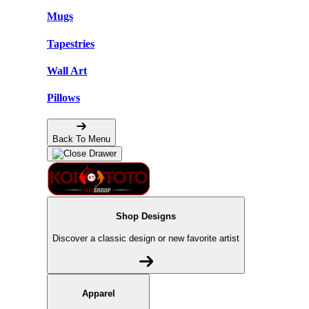
Mugs
Tapestries
Wall Art
Pillows
Back To Menu
Shop Designs
Discover a classic design or new favorite artist
Apparel