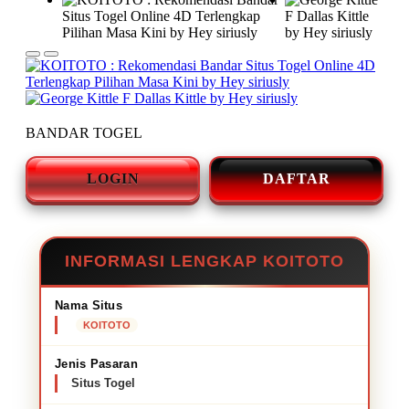
BANDAR TOGEL
LOGIN
DAFTAR
INFORMASI LENGKAP KOITOTO
Nama Situs
KOITOTO
Jenis Pasaran
Situs Togel