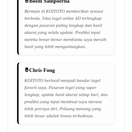
Boedi Sampoerna
Bermain di KOITOTO memberikan sensasi
berbeda. Situs togel online 4D terlengkap
dengan pasaran paling lengkap dan hasil
akurat yang selalu update. Prediksi tepat
mereka benar-benar membantu saya meraih
hasil yang lebih menguntungkan.
Chris Fong
KOITOTO berhasil menjadi bandar togel
favorit saya. Pasaran togel yang super
lengkap, update hasil akurat setiap hari, dan
prediksi yang tepat membuat saya merasa
lebih percaya diri. Peluang menang yang
lebih besar adalah bonus terbaiknya.