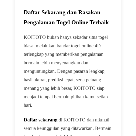
Daftar Sekarang dan Rasakan
Pengalaman Togel Online Terbaik
KOITOTO bukan hanya sekadar situs togel
biasa, melainkan bandar togel online 4D
terlengkap yang memberikan pengalaman
bermain lebih menyenangkan dan
menguntungkan. Dengan pasaran lengkap,
hasil akurat, prediksi tepat, serta peluang
menang yang lebih besar, KOITOTO siap
menjadi tempat bermain pilihan kamu setiap
hari.
Daftar sekarang
di KOITOTO dan nikmati
semua keunggulan yang ditawarkan. Bermain