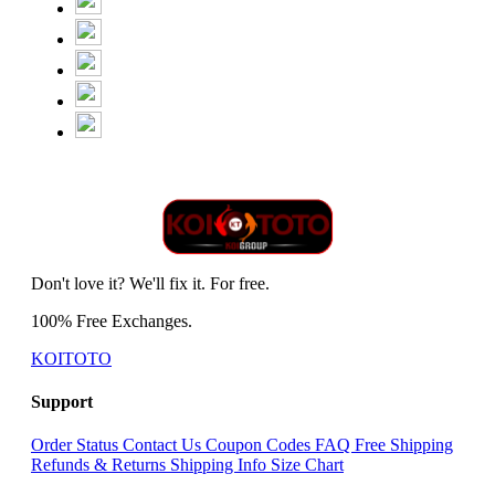
Don't love it? We'll fix it. For free.
100% Free Exchanges.
KOITOTO
Support
Order Status
Contact Us
Coupon Codes
FAQ
Free Shipping
Refunds & Returns
Shipping Info
Size Chart