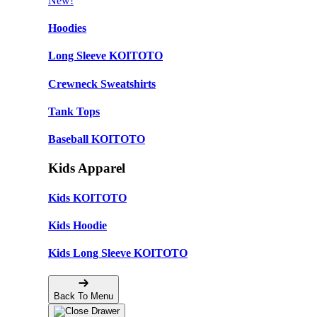
New!
Hoodies
Long Sleeve KOITOTO
Crewneck Sweatshirts
Tank Tops
Baseball KOITOTO
Kids Apparel
Kids KOITOTO
Kids Hoodie
Kids Long Sleeve KOITOTO
Back To Menu