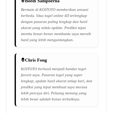
Boedi Sampoerna
Bermain di KOITOTO memberikan sensasi
berbeda. Situs togel online 4D terlengkap
dengan pasaran paling lengkap dan hasil
akurat yang selalu update. Prediksi tepat
mereka benar-benar membantu saya meraih
hasil yang lebih menguntungkan.
Chris Fong
KOITOTO berhasil menjadi bandar togel
favorit saya. Pasaran togel yang super
lengkap, update hasil akurat setiap hari, dan
prediksi yang tepat membuat saya merasa
lebih percaya diri. Peluang menang yang
lebih besar adalah bonus terbaiknya.