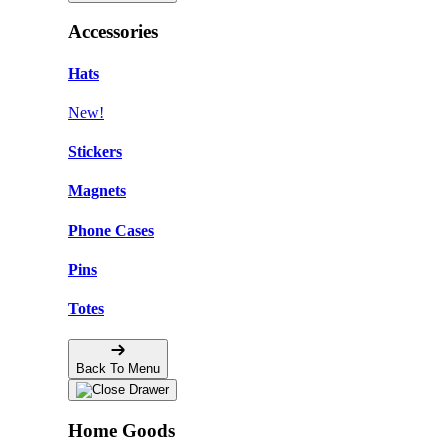
Accessories
Hats
New!
Stickers
Magnets
Phone Cases
Pins
Totes
Back To Menu
Home Goods