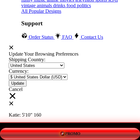
vintage
animals
drinks
food
politics
All Popular Designs
Support
Order Status
FAQ
Contact Us
Update Your Browsing Preferences
Shipping Country:
Currency:
Cancel
Katie:
5'10"
160
PROMO
Select your person: