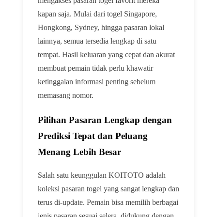
mengakses pasaran togel favorit mereka
kapan saja. Mulai dari togel Singapore,
Hongkong, Sydney, hingga pasaran lokal
lainnya, semua tersedia lengkap di satu
tempat. Hasil keluaran yang cepat dan akurat
membuat pemain tidak perlu khawatir
ketinggalan informasi penting sebelum
memasang nomor.
Pilihan Pasaran Lengkap dengan
Prediksi Tepat dan Peluang
Menang Lebih Besar
Salah satu keunggulan KOITOTO adalah
koleksi pasaran togel yang sangat lengkap dan
terus di-update. Pemain bisa memilih berbagai
jenis pasaran sesuai selera, didukung dengan