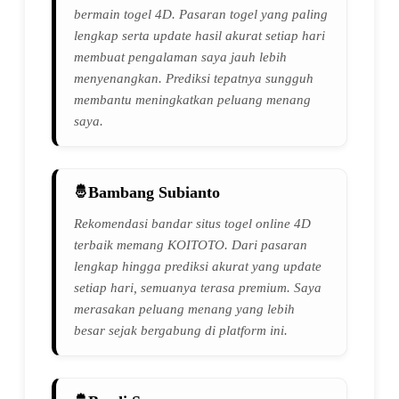
bermain togel 4D. Pasaran togel yang paling
lengkap serta update hasil akurat setiap hari
membuat pengalaman saya jauh lebih
menyenangkan. Prediksi tepatnya sungguh
membantu meningkatkan peluang menang
saya.
Bambang Subianto
Rekomendasi bandar situs togel online 4D
terbaik memang KOITOTO. Dari pasaran
lengkap hingga prediksi akurat yang update
setiap hari, semuanya terasa premium. Saya
merasakan peluang menang yang lebih
besar sejak bergabung di platform ini.