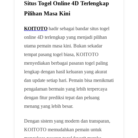
Situs Togel Online 4D Terlengkap
Pilihan Masa Kini
KOITOTO
hadir sebagai bandar situs togel
online 4D terlengkap yang menjadi pilihan
utama pemain masa kini. Bukan sekadar
tempat pasang togel biasa, KOITOTO
menyediakan berbagai pasaran togel paling
lengkap dengan hasil keluaran yang akurat
dan update setiap hari. Pemain bisa menikmati
pengalaman bermain yang lebih terpercaya
dengan fitur prediksi tepat dan peluang
menang yang lebih besar.
Dengan sistem yang modern dan transparan,
KOITOTO memudahkan pemain untuk