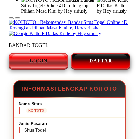
BANDAR TOGEL
LOGIN
DAFTAR
INFORMASI LENGKAP KOITOTO
Nama Situs
KOITOTO
Jenis Pasaran
Situs Togel