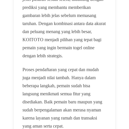
prediksi yang membantu memberikan
gambaran lebih jelas sebelum memasang
taruhan. Dengan kombinasi antara data akurat
dan peluang menang yang lebih besar,
KOITOTO menjadi pilihan yang tepat bagi
pemain yang ingin bermain togel online
dengan lebih strategis.
Proses pendaftaran yang cepat dan mudah
juga menjadi nilai tambah. Hanya dalam
beberapa langkah, pemain sudah bisa
langsung menikmati semua fitur yang
disediakan. Baik pemain baru maupun yang
sudah berpengalaman akan merasa nyaman
karena layanan yang ramah dan transaksi
yang aman serta cepat.