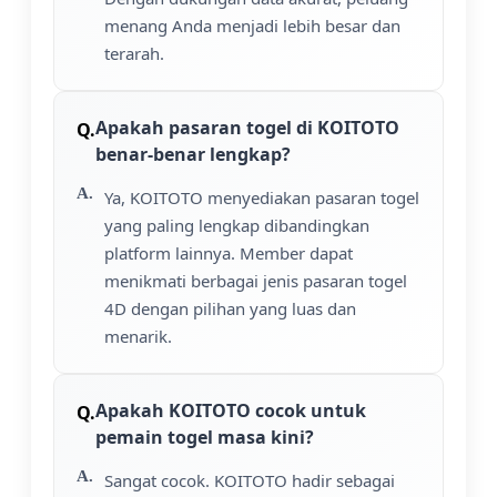
menang Anda menjadi lebih besar dan
terarah.
Apakah pasaran togel di KOITOTO
benar-benar lengkap?
Ya, KOITOTO menyediakan pasaran togel
yang paling lengkap dibandingkan
platform lainnya. Member dapat
menikmati berbagai jenis pasaran togel
4D dengan pilihan yang luas dan
menarik.
Apakah KOITOTO cocok untuk
pemain togel masa kini?
Sangat cocok. KOITOTO hadir sebagai