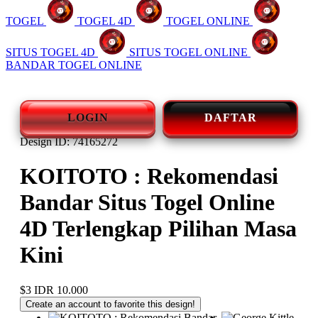
TOGEL
TOGEL 4D
TOGEL ONLINE
SITUS TOGEL 4D
SITUS TOGEL ONLINE
BANDAR TOGEL ONLINE
LOGIN
DAFTAR
Design ID: 74165272
KOITOTO : Rekomendasi
Bandar Situs Togel Online
4D Terlengkap Pilihan Masa
Kini
$3
IDR 10.000
Create an account to favorite this design!