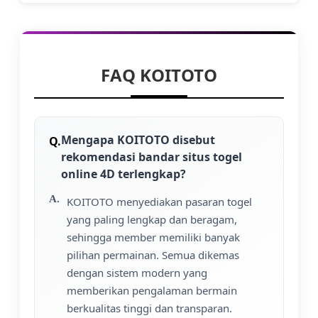
FAQ KOITOTO
Mengapa KOITOTO disebut
rekomendasi bandar situs togel
online 4D terlengkap?
KOITOTO menyediakan pasaran togel
yang paling lengkap dan beragam,
sehingga member memiliki banyak
pilihan permainan. Semua dikemas
dengan sistem modern yang
memberikan pengalaman bermain
berkualitas tinggi dan transparan.