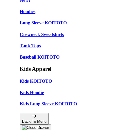
New!
Hoodies
Long Sleeve KOITOTO
Crewneck Sweatshirts
Tank Tops
Baseball KOITOTO
Kids Apparel
Kids KOITOTO
Kids Hoodie
Kids Long Sleeve KOITOTO
Back To Menu