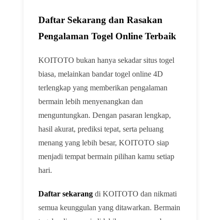
Daftar Sekarang dan Rasakan
Pengalaman Togel Online Terbaik
KOITOTO bukan hanya sekadar situs togel
biasa, melainkan bandar togel online 4D
terlengkap yang memberikan pengalaman
bermain lebih menyenangkan dan
menguntungkan. Dengan pasaran lengkap,
hasil akurat, prediksi tepat, serta peluang
menang yang lebih besar, KOITOTO siap
menjadi tempat bermain pilihan kamu setiap
hari.
Daftar sekarang
di KOITOTO dan nikmati
semua keunggulan yang ditawarkan. Bermain