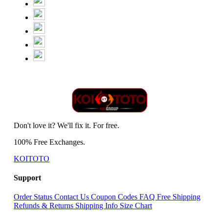
Don't love it? We'll fix it. For free.
100% Free Exchanges.
KOITOTO
Support
Order Status
Contact Us
Coupon Codes
FAQ
Free Shipping
Refunds & Returns
Shipping Info
Size Chart