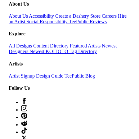
About Us
About Us
Accessibility
Create a Dashery Store
Careers
Hire
an Artist
Social Responsibility
TeePublic Reviews
Explore
All Designs
Content Directory
Featured Artists
Newest
Designers
Newest KOITOTO
Tag Directory
Artists
Artist Signup
Design Guide
TeePublic Blog
Follow Us