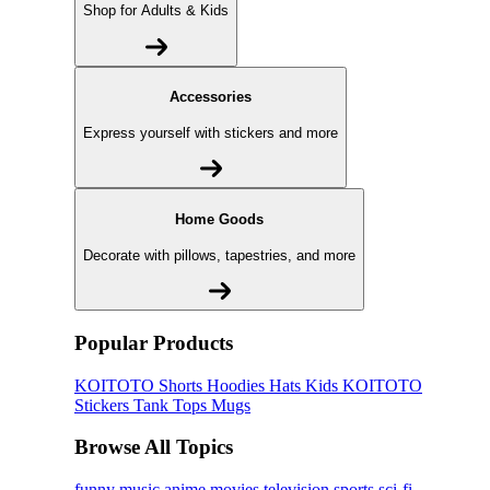
Shop for Adults & Kids
Accessories
Express yourself with stickers and more
Home Goods
Decorate with pillows, tapestries, and more
Popular Products
KOITOTO
Shorts
Hoodies
Hats
Kids KOITOTO
Stickers
Tank Tops
Mugs
Browse All Topics
funny
music
anime
movies
television
sports
sci-fi