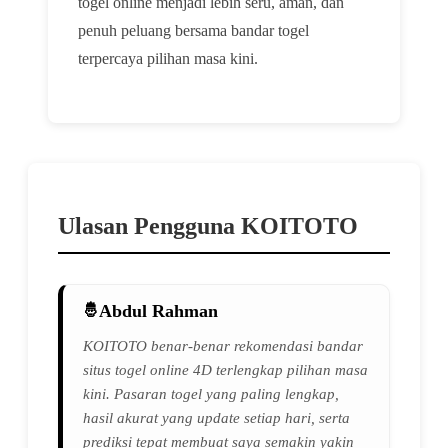
togel online menjadi lebih seru, aman, dan
penuh peluang bersama bandar togel
terpercaya pilihan masa kini.
Ulasan Pengguna KOITOTO
Abdul Rahman
KOITOTO benar-benar rekomendasi bandar
situs togel online 4D terlengkap pilihan masa
kini. Pasaran togel yang paling lengkap,
hasil akurat yang update setiap hari, serta
prediksi tepat membuat saya semakin yakin