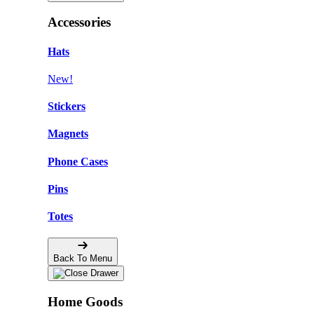
Accessories
Hats
New!
Stickers
Magnets
Phone Cases
Pins
Totes
Back To Menu
Home Goods