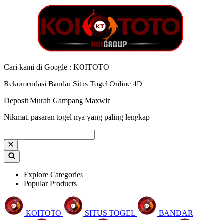
Cari kami di Google : KOITOTO
Rekomendasi Bandar Situs Togel Online 4D
Deposit Murah Gampang Maxwin
Nikmati pasaran togel nya yang paling lengkap
Explore Categories
Popular Products
KOITOTO
SITUS TOGEL
BANDAR