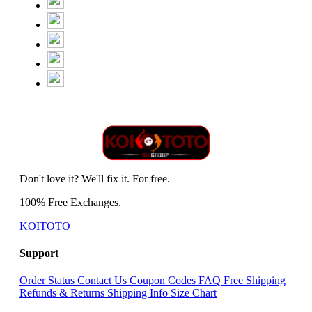
Don't love it? We'll fix it. For free.
100% Free Exchanges.
KOITOTO
Support
Order Status
Contact Us
Coupon Codes
FAQ
Free Shipping
Refunds & Returns
Shipping Info
Size Chart