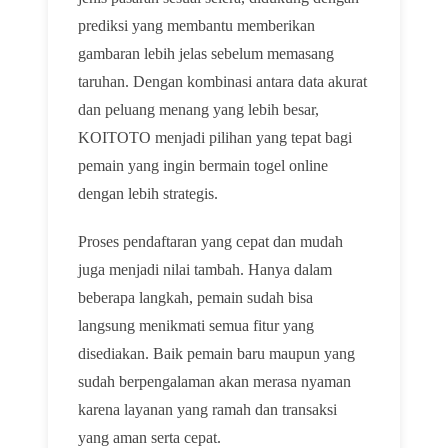
prediksi yang membantu memberikan
gambaran lebih jelas sebelum memasang
taruhan. Dengan kombinasi antara data akurat
dan peluang menang yang lebih besar,
KOITOTO menjadi pilihan yang tepat bagi
pemain yang ingin bermain togel online
dengan lebih strategis.
Proses pendaftaran yang cepat dan mudah
juga menjadi nilai tambah. Hanya dalam
beberapa langkah, pemain sudah bisa
langsung menikmati semua fitur yang
disediakan. Baik pemain baru maupun yang
sudah berpengalaman akan merasa nyaman
karena layanan yang ramah dan transaksi
yang aman serta cepat.