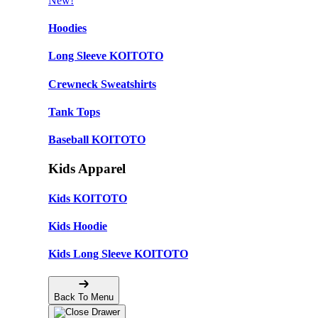
New!
Hoodies
Long Sleeve KOITOTO
Crewneck Sweatshirts
Tank Tops
Baseball KOITOTO
Kids Apparel
Kids KOITOTO
Kids Hoodie
Kids Long Sleeve KOITOTO
Back To Menu