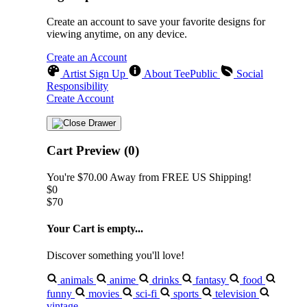
Create an account to save your favorite designs for
viewing anytime, on any device.
Create an Account
Artist Sign Up
About TeePublic
Social
Responsibility
Create Account
Cart Preview (0)
You're
$70.00
Away from
FREE US Shipping!
$0
$70
Your Cart is empty...
Discover something you'll love!
animals
anime
drinks
fantasy
food
funny
movies
sci-fi
sports
television
vintage