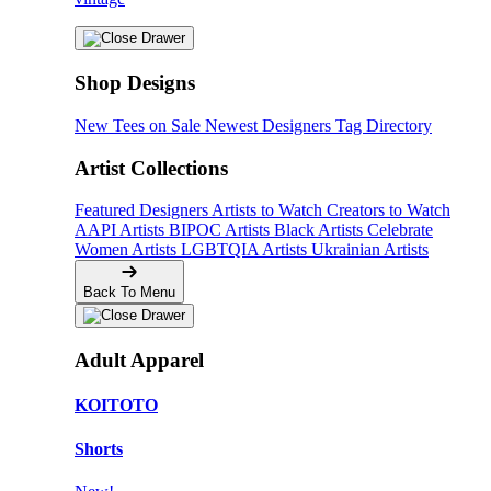
Shop Designs
New Tees on Sale
Newest Designers
Tag Directory
Artist Collections
Featured Designers
Artists to Watch
Creators to Watch
AAPI Artists
BIPOC Artists
Black Artists
Celebrate
Women Artists
LGBTQIA Artists
Ukrainian Artists
Back To Menu
Adult Apparel
KOITOTO
Shorts