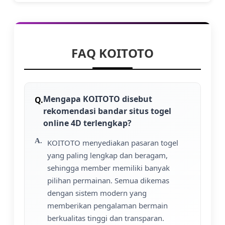
FAQ KOITOTO
Mengapa KOITOTO disebut
rekomendasi bandar situs togel
online 4D terlengkap?
KOITOTO menyediakan pasaran togel
yang paling lengkap dan beragam,
sehingga member memiliki banyak
pilihan permainan. Semua dikemas
dengan sistem modern yang
memberikan pengalaman bermain
berkualitas tinggi dan transparan.