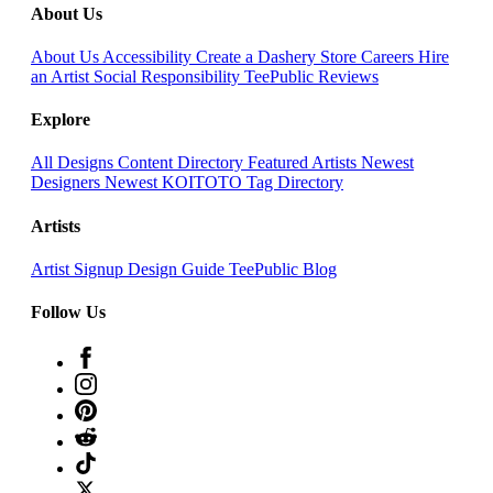
About Us
About Us
Accessibility
Create a Dashery Store
Careers
Hire
an Artist
Social Responsibility
TeePublic Reviews
Explore
All Designs
Content Directory
Featured Artists
Newest
Designers
Newest KOITOTO
Tag Directory
Artists
Artist Signup
Design Guide
TeePublic Blog
Follow Us