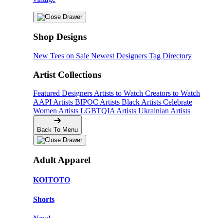
Shop Designs
New Tees on Sale
Newest Designers
Tag Directory
Artist Collections
Featured Designers
Artists to Watch
Creators to Watch
AAPI Artists
BIPOC Artists
Black Artists
Celebrate
Women Artists
LGBTQIA Artists
Ukrainian Artists
Back To Menu
Adult Apparel
KOITOTO
Shorts