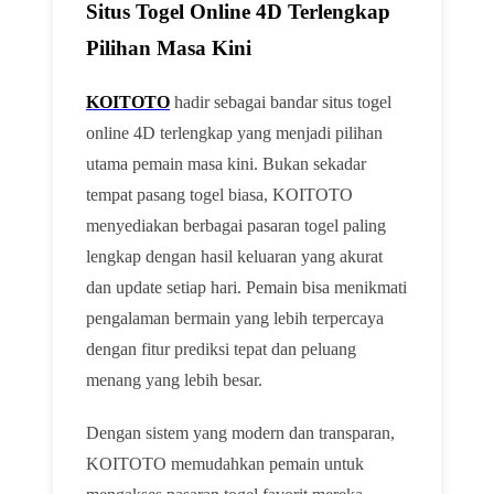
Situs Togel Online 4D Terlengkap
Pilihan Masa Kini
KOITOTO
hadir sebagai bandar situs togel
online 4D terlengkap yang menjadi pilihan
utama pemain masa kini. Bukan sekadar
tempat pasang togel biasa, KOITOTO
menyediakan berbagai pasaran togel paling
lengkap dengan hasil keluaran yang akurat
dan update setiap hari. Pemain bisa menikmati
pengalaman bermain yang lebih terpercaya
dengan fitur prediksi tepat dan peluang
menang yang lebih besar.
Dengan sistem yang modern dan transparan,
KOITOTO memudahkan pemain untuk