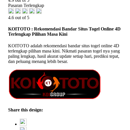
4.9 out of 5
Pasaran Terlengkap
4.6 out of 5
KOITOTO : Rekomendasi Bandar Situs Togel Online 4D
Terlengkap Pilihan Masa Kini
KOITOTO adalah rekomendasi bandar situs togel online 4D
terlengkap pilihan masa kini. Nikmati pasaran togel nya yang
paling lengkap, hasil akurat update setiap hari, prediksi tepat,
dan peluang menang lebih besar.
Share this design: