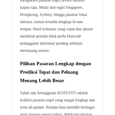
mengakses pasaran togel favorit mereka
kapan saja. Mulai dari togel Singapore,
Hongkong, Sydney, hingga pasaran lokal
lainnya, semua tersedia lengkap di satu
tempat. Hasil keluaran yang cepat dan akurat
membuat pemain tidak perlu khawatir
ketinggalan informasi penting sebelum
memasang nomor.
Pilihan Pasaran Lengkap dengan
Prediksi Tepat dan Peluang
Menang Lebih Besar
Salah satu keunggulan KOITOTO adalah
koleksi pasaran togel yang sangat lengkap dan
terus di-update. Pemain bisa memilih berbagai
jenis pasaran sesuai selera, didukung dengan