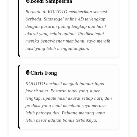
Boedi Sampoerna
Bermain di KOITOTO memberikan sensasi
berbeda. Situs togel online 4D terlengkap
dengan pasaran paling lengkap dan hasil
akurat yang selalu update. Prediksi tepat
mereka benar-benar membantu saya meraih
hasil yang lebih menguntungkan.
Chris Fong
KOITOTO berhasil menjadi bandar togel
favorit saya. Pasaran togel yang super
lengkap, update hasil akurat setiap hari, dan
prediksi yang tepat membuat saya merasa
lebih percaya diri. Peluang menang yang
lebih besar adalah bonus terbaiknya.