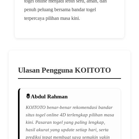
togel online menjadi lebih seru, aman, dan
penuh peluang bersama bandar togel
terpercaya pilihan masa kini.
Ulasan Pengguna KOITOTO
Abdul Rahman
KOITOTO benar-benar rekomendasi bandar
situs togel online 4D terlengkap pilihan masa
kini. Pasaran togel yang paling lengkap,
hasil akurat yang update setiap hari, serta
prediksi tepat membuat saya semakin yakin