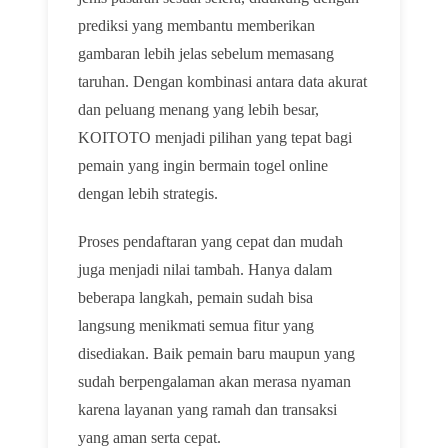
prediksi yang membantu memberikan
gambaran lebih jelas sebelum memasang
taruhan. Dengan kombinasi antara data akurat
dan peluang menang yang lebih besar,
KOITOTO menjadi pilihan yang tepat bagi
pemain yang ingin bermain togel online
dengan lebih strategis.
Proses pendaftaran yang cepat dan mudah
juga menjadi nilai tambah. Hanya dalam
beberapa langkah, pemain sudah bisa
langsung menikmati semua fitur yang
disediakan. Baik pemain baru maupun yang
sudah berpengalaman akan merasa nyaman
karena layanan yang ramah dan transaksi
yang aman serta cepat.