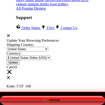
vintage
animals
drinks
food
politics
All Popular Designs
Support
Order Status
FAQ
Contact Us
Update Your Browsing Preferences
Shipping Country:
Currency:
Cancel
Katie:
5'10"
160
PROMO
Select your person: