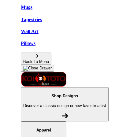
Mugs
Tapestries
Wall Art
Pillows
Back To Menu
Shop Designs
Discover a classic design or new favorite artist
Apparel