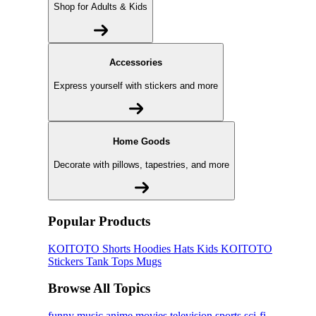
Shop for Adults & Kids
Accessories
Express yourself with stickers and more
Home Goods
Decorate with pillows, tapestries, and more
Popular Products
KOITOTO
Shorts
Hoodies
Hats
Kids KOITOTO
Stickers
Tank Tops
Mugs
Browse All Topics
funny
music
anime
movies
television
sports
sci-fi