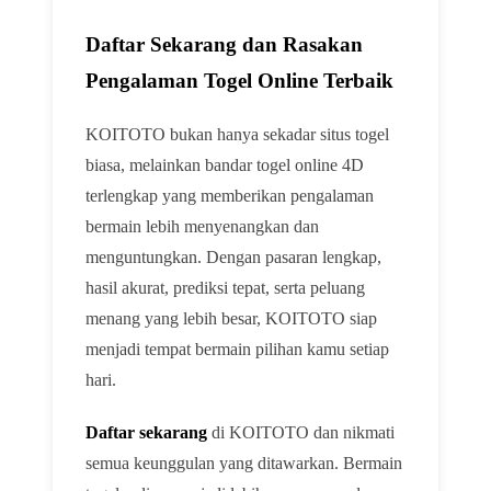
Daftar Sekarang dan Rasakan
Pengalaman Togel Online Terbaik
KOITOTO bukan hanya sekadar situs togel
biasa, melainkan bandar togel online 4D
terlengkap yang memberikan pengalaman
bermain lebih menyenangkan dan
menguntungkan. Dengan pasaran lengkap,
hasil akurat, prediksi tepat, serta peluang
menang yang lebih besar, KOITOTO siap
menjadi tempat bermain pilihan kamu setiap
hari.
Daftar sekarang
di KOITOTO dan nikmati
semua keunggulan yang ditawarkan. Bermain