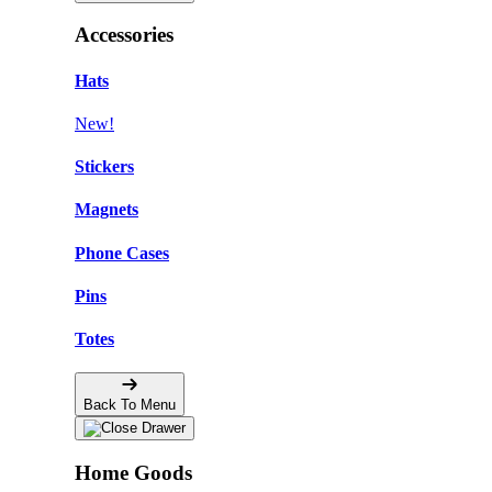
Accessories
Hats
New!
Stickers
Magnets
Phone Cases
Pins
Totes
Back To Menu
Home Goods