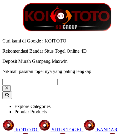
Cari kami di Google : KOITOTO
Rekomendasi Bandar Situs Togel Online 4D
Deposit Murah Gampang Maxwin
Nikmati pasaran togel nya yang paling lengkap
Explore Categories
Popular Products
KOITOTO
SITUS TOGEL
BANDAR