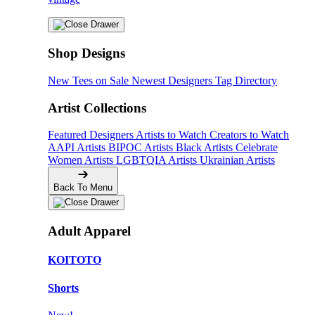
Shop Designs
New Tees on Sale
Newest Designers
Tag Directory
Artist Collections
Featured Designers
Artists to Watch
Creators to Watch
AAPI Artists
BIPOC Artists
Black Artists
Celebrate
Women Artists
LGBTQIA Artists
Ukrainian Artists
Back To Menu
Adult Apparel
KOITOTO
Shorts