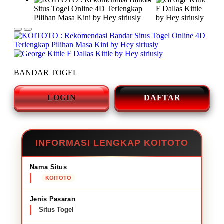
BANDAR TOGEL
LOGIN
DAFTAR
INFORMASI LENGKAP KOITOTO
Nama Situs
KOITOTO
Jenis Pasaran
Situs Togel