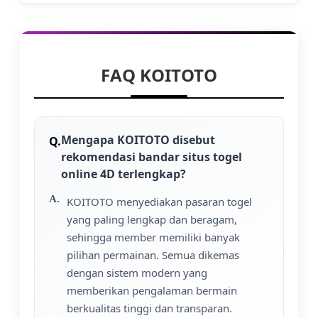
FAQ KOITOTO
Mengapa KOITOTO disebut
rekomendasi bandar situs togel
online 4D terlengkap?
KOITOTO menyediakan pasaran togel
yang paling lengkap dan beragam,
sehingga member memiliki banyak
pilihan permainan. Semua dikemas
dengan sistem modern yang
memberikan pengalaman bermain
berkualitas tinggi dan transparan.