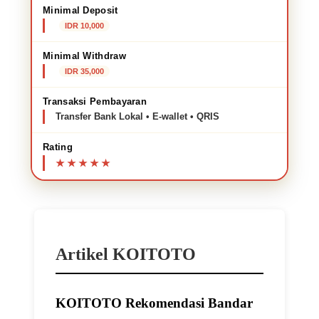
Minimal Deposit
IDR 10,000
Minimal Withdraw
IDR 35,000
Transaksi Pembayaran
Transfer Bank Lokal • E-wallet • QRIS
Rating
Artikel KOITOTO
KOITOTO Rekomendasi Bandar