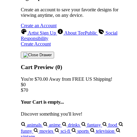
Create an account to save your favorite designs for
viewing anytime, on any device.
Create an Account
Artist Sign Up
About TeePublic
Social
Responsibility
Create Account
Cart Preview (0)
You're
$70.00
Away from
FREE US Shipping!
$0
$70
Your Cart is empty...
Discover something you'll love!
animals
anime
drinks
fantasy
food
funny
movies
sci-fi
sports
television
vintage