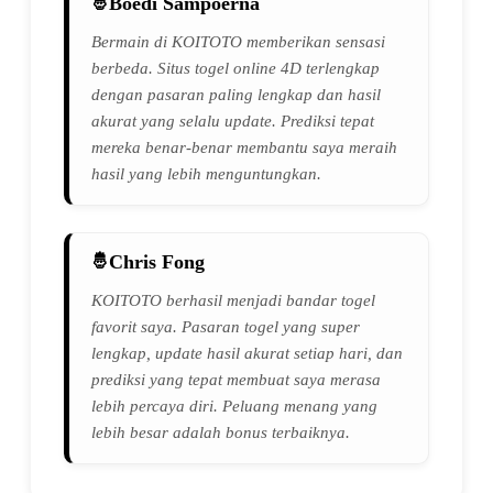
Boedi Sampoerna
Bermain di KOITOTO memberikan sensasi
berbeda. Situs togel online 4D terlengkap
dengan pasaran paling lengkap dan hasil
akurat yang selalu update. Prediksi tepat
mereka benar-benar membantu saya meraih
hasil yang lebih menguntungkan.
Chris Fong
KOITOTO berhasil menjadi bandar togel
favorit saya. Pasaran togel yang super
lengkap, update hasil akurat setiap hari, dan
prediksi yang tepat membuat saya merasa
lebih percaya diri. Peluang menang yang
lebih besar adalah bonus terbaiknya.