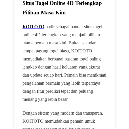
Situs Togel Online 4D Terlengkap
Pilihan Masa Kini
KOITOTO
hadir sebagai bandar situs togel
online 4D terlengkap yang menjadi pilihan
utama pemain masa kini. Bukan sekadar
tempat pasang togel biasa, KOITOTO
menyediakan berbagai pasaran togel paling
lengkap dengan hasil keluaran yang akurat
dan update setiap hari. Pemain bisa menikmati
pengalaman bermain yang lebih terpercaya
dengan fitur prediksi tepat dan peluang
menang yang lebih besar.
Dengan sistem yang modern dan transparan,
KOITOTO memudahkan pemain untuk