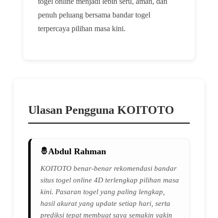
togel online menjadi lebih seru, aman, dan
penuh peluang bersama bandar togel
terpercaya pilihan masa kini.
Ulasan Pengguna KOITOTO
Abdul Rahman
KOITOTO benar-benar rekomendasi bandar
situs togel online 4D terlengkap pilihan masa
kini. Pasaran togel yang paling lengkap,
hasil akurat yang update setiap hari, serta
prediksi tepat membuat saya semakin yakin