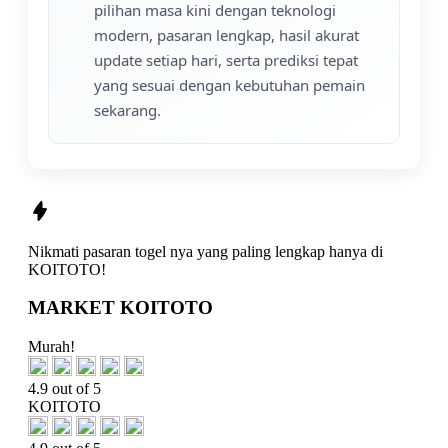
pilihan masa kini dengan teknologi
modern, pasaran lengkap, hasil akurat
update setiap hari, serta prediksi tepat
yang sesuai dengan kebutuhan pemain
sekarang.
Nikmati
pasaran togel nya yang paling lengkap
hanya di
KOITOTO!
MARKET KOITOTO
Murah!
4.9 out of 5
KOITOTO