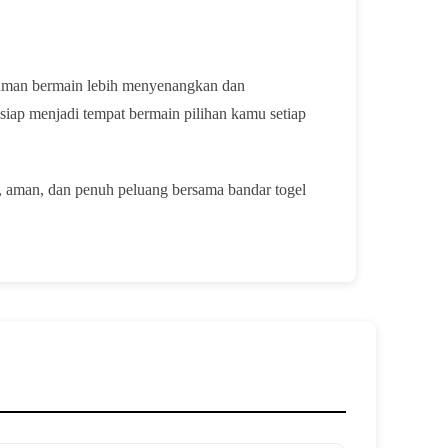
laman bermain lebih menyenangkan dan
siap menjadi tempat bermain pilihan kamu setiap
 aman, dan penuh peluang bersama bandar togel