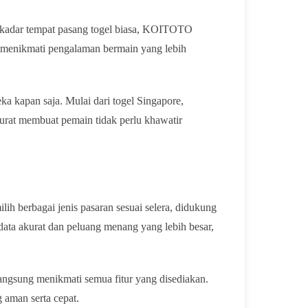
 sekadar tempat pasang togel biasa, KOITOTO
sa menikmati pengalaman bermain yang lebih
kapan saja. Mulai dari togel Singapore,
kurat membuat pemain tidak perlu khawatir
ih berbagai jenis pasaran sesuai selera, didukung
ta akurat dan peluang menang yang lebih besar,
angsung menikmati semua fitur yang disediakan.
aman serta cepat.