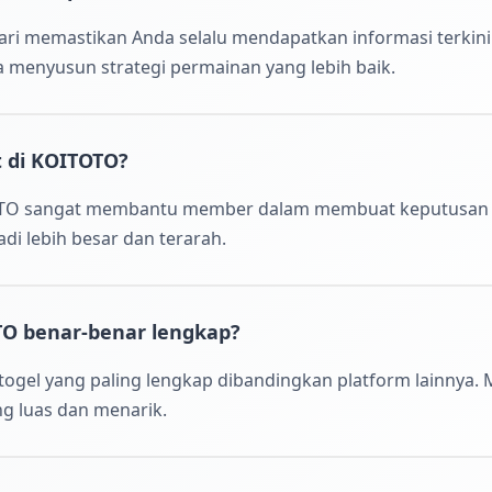
hari memastikan Anda selalu mendapatkan informasi terkini 
menyusun strategi permainan yang lebih baik.
t di KOITOTO?
ITOTO sangat membantu member dalam membuat keputusan
i lebih besar dan terarah.
TO benar-benar lengkap?
ogel yang paling lengkap dibandingkan platform lainnya.
ng luas dan menarik.