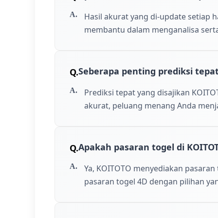
Hasil akurat yang di-update setiap 
membantu dalam menganalisa serta 
Seberapa penting prediksi tepa
Prediksi tepat yang disajikan KO
akurat, peluang menang Anda menjad
Apakah pasaran togel di KOITO
Ya, KOITOTO menyediakan pasaran t
pasaran togel 4D dengan pilihan ya