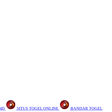
 4D
SITUS TOGEL ONLINE
BANDAR TOGEL