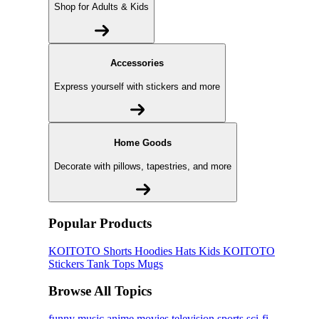
Shop for Adults & Kids
Accessories
Express yourself with stickers and more
Home Goods
Decorate with pillows, tapestries, and more
Popular Products
KOITOTO
Shorts
Hoodies
Hats
Kids KOITOTO
Stickers
Tank Tops
Mugs
Browse All Topics
funny
music
anime
movies
television
sports
sci-fi