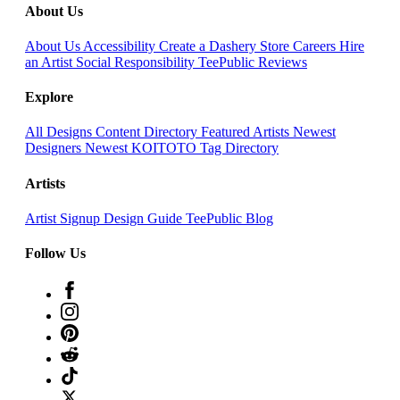
About Us
About Us
Accessibility
Create a Dashery Store
Careers
Hire
an Artist
Social Responsibility
TeePublic Reviews
Explore
All Designs
Content Directory
Featured Artists
Newest
Designers
Newest KOITOTO
Tag Directory
Artists
Artist Signup
Design Guide
TeePublic Blog
Follow Us