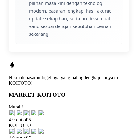
pilihan masa kini dengan teknologi
modern, pasaran lengkap, hasil akurat
update setiap hari, serta prediksi tepat
yang sesuai dengan kebutuhan pemain
sekarang.
Nikmati
pasaran togel nya yang paling lengkap
hanya di
KOITOTO!
MARKET KOITOTO
Murah!
4.9 out of 5
KOITOTO