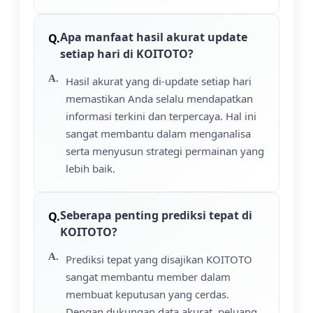
Apa manfaat hasil akurat update
setiap hari di KOITOTO?
Hasil akurat yang di-update setiap hari
memastikan Anda selalu mendapatkan
informasi terkini dan terpercaya. Hal ini
sangat membantu dalam menganalisa
serta menyusun strategi permainan yang
lebih baik.
Seberapa penting prediksi tepat di
KOITOTO?
Prediksi tepat yang disajikan KOITOTO
sangat membantu member dalam
membuat keputusan yang cerdas.
Dengan dukungan data akurat, peluang