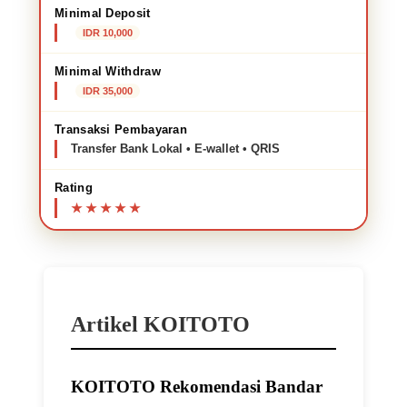
Minimal Deposit
IDR 10,000
Minimal Withdraw
IDR 35,000
Transaksi Pembayaran
Transfer Bank Lokal • E-wallet • QRIS
Rating
Artikel KOITOTO
KOITOTO Rekomendasi Bandar