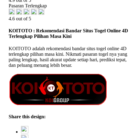
4.9 out of 5
Pasaran Terlengkap
4.6 out of 5
KOITOTO : Rekomendasi Bandar Situs Togel Online 4D
Terlengkap Pilihan Masa Kini
KOITOTO adalah rekomendasi bandar situs togel online 4D
terlengkap pilihan masa kini. Nikmati pasaran togel nya yang
paling lengkap, hasil akurat update setiap hari, prediksi tepat,
dan peluang menang lebih besar.
Share this design: