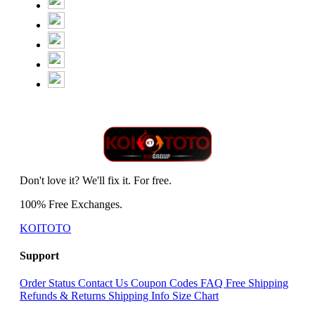
Don't love it? We'll fix it. For free.
100% Free Exchanges.
KOITOTO
Support
Order Status
Contact Us
Coupon Codes
FAQ
Free Shipping
Refunds & Returns
Shipping Info
Size Chart