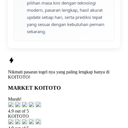
pilihan masa kini dengan teknologi
modern, pasaran lengkap, hasil akurat
update setiap hari, serta prediksi tepat
yang sesuai dengan kebutuhan pemain
sekarang.
Nikmati
pasaran togel nya yang paling lengkap
hanya di
KOITOTO!
MARKET KOITOTO
Murah!
4.9 out of 5
KOITOTO