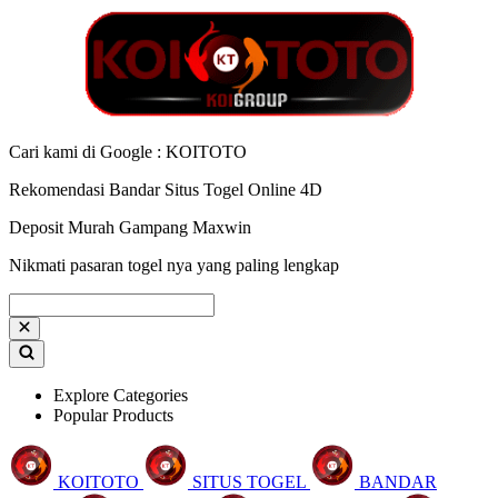
Cari kami di Google : KOITOTO
Rekomendasi Bandar Situs Togel Online 4D
Deposit Murah Gampang Maxwin
Nikmati pasaran togel nya yang paling lengkap
Explore Categories
Popular Products
KOITOTO
SITUS TOGEL
BANDAR