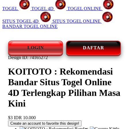
TOGEL
TOGEL 4D
TOGEL ONLINE
SITUS TOGEL 4D
SITUS TOGEL ONLINE
BANDAR TOGEL ONLINE
LOGIN
DAFTAR
Design ID: 74165272
KOITOTO : Rekomendasi
Bandar Situs Togel Online
4D Terlengkap Pilihan Masa
Kini
$3
IDR 10.000
Create an account to favorite this design!