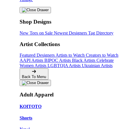
Shop Designs
New Tees on Sale
Newest Designers
Tag Directory
Artist Collections
Featured Designers
Artists to Watch
Creators to Watch
AAPI Artists
BIPOC Artists
Black Artists
Celebrate
Women Artists
LGBTQIA Artists
Ukrainian Artists
Back To Menu
Adult Apparel
KOITOTO
Shorts