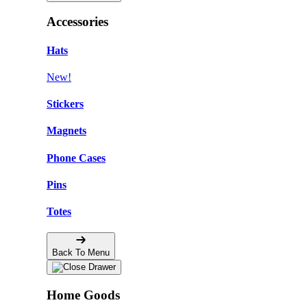
Accessories
Hats
New!
Stickers
Magnets
Phone Cases
Pins
Totes
Back To Menu
Home Goods