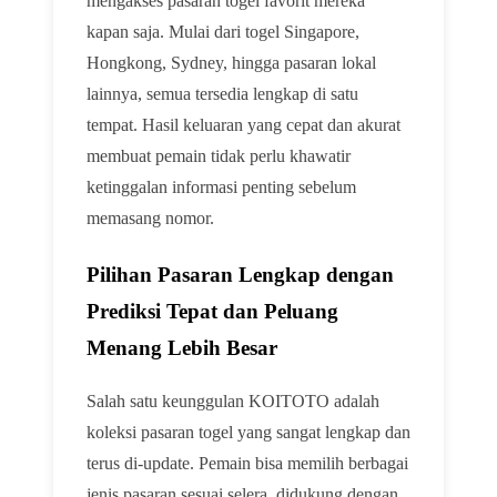
mengakses pasaran togel favorit mereka
kapan saja. Mulai dari togel Singapore,
Hongkong, Sydney, hingga pasaran lokal
lainnya, semua tersedia lengkap di satu
tempat. Hasil keluaran yang cepat dan akurat
membuat pemain tidak perlu khawatir
ketinggalan informasi penting sebelum
memasang nomor.
Pilihan Pasaran Lengkap dengan
Prediksi Tepat dan Peluang
Menang Lebih Besar
Salah satu keunggulan KOITOTO adalah
koleksi pasaran togel yang sangat lengkap dan
terus di-update. Pemain bisa memilih berbagai
jenis pasaran sesuai selera, didukung dengan