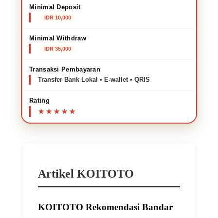
Minimal Deposit
IDR 10,000
Minimal Withdraw
IDR 35,000
Transaksi Pembayaran
Transfer Bank Lokal • E-wallet • QRIS
Rating
Artikel KOITOTO
KOITOTO Rekomendasi Bandar