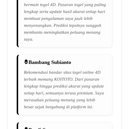
bermain togel 4D. Pasaran togel yang paling
lengkap serta update hasil akurat setiap hari
membuat pengalaman saya jauh lebih
menyenangkan. Prediksi tepatnya sungguh
membantu meningkatkan peluang menang
saya.
Bambang Subianto
Rekomendasi bandar situs togel online 4D
terbaik memang KOITOTO. Dari pasaran
lengkap hingga prediksi akurat yang update
setiap hari, semuanya terasa premium. Saya
merasakan peluang menang yang lebih
besar sejak bergabung di platform ini.