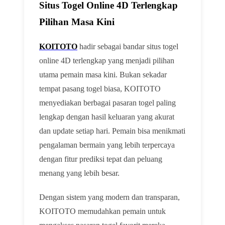
Situs Togel Online 4D Terlengkap
Pilihan Masa Kini
KOITOTO
hadir sebagai bandar situs togel
online 4D terlengkap yang menjadi pilihan
utama pemain masa kini. Bukan sekadar
tempat pasang togel biasa, KOITOTO
menyediakan berbagai pasaran togel paling
lengkap dengan hasil keluaran yang akurat
dan update setiap hari. Pemain bisa menikmati
pengalaman bermain yang lebih terpercaya
dengan fitur prediksi tepat dan peluang
menang yang lebih besar.
Dengan sistem yang modern dan transparan,
KOITOTO memudahkan pemain untuk