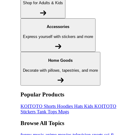
Shop for Adults & Kids
Accessories
Express yourself with stickers and more
Home Goods
Decorate with pillows, tapestries, and more
Popular Products
KOITOTO
Shorts
Hoodies
Hats
Kids KOITOTO
Stickers
Tank Tops
Mugs
Browse All Topics
funny
music
anime
movies
television
sports
sci-fi