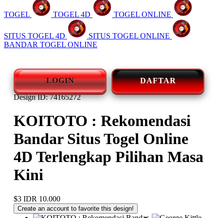
TOGEL
TOGEL 4D
TOGEL ONLINE
SITUS TOGEL 4D
SITUS TOGEL ONLINE
BANDAR TOGEL ONLINE
LOGIN
DAFTAR
Design ID: 74165272
KOITOTO : Rekomendasi
Bandar Situs Togel Online
4D Terlengkap Pilihan Masa
Kini
$3
IDR 10.000
Create an account to favorite this design!