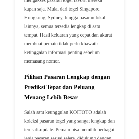
mengakses pasaran togel favorit mereka
kapan saja. Mulai dari togel Singapore,
Hongkong, Sydney, hingga pasaran lokal
lainnya, semua tersedia lengkap di satu
tempat. Hasil keluaran yang cepat dan akurat
membuat pemain tidak perlu khawatir
ketinggalan informasi penting sebelum
memasang nomor.
Pilihan Pasaran Lengkap dengan
Prediksi Tepat dan Peluang
Menang Lebih Besar
Salah satu keunggulan KOITOTO adalah
koleksi pasaran togel yang sangat lengkap dan
terus di-update. Pemain bisa memilih berbagai
jenis pasaran sesuai selera, didukung dengan