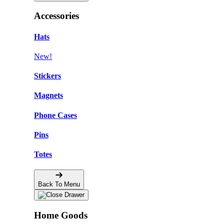
Accessories
Hats
New!
Stickers
Magnets
Phone Cases
Pins
Totes
Back To Menu
Home Goods