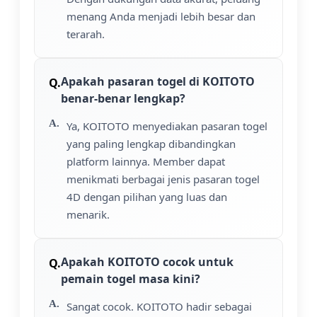
menang Anda menjadi lebih besar dan
terarah.
Apakah pasaran togel di KOITOTO
benar-benar lengkap?
Ya, KOITOTO menyediakan pasaran togel
yang paling lengkap dibandingkan
platform lainnya. Member dapat
menikmati berbagai jenis pasaran togel
4D dengan pilihan yang luas dan
menarik.
Apakah KOITOTO cocok untuk
pemain togel masa kini?
Sangat cocok. KOITOTO hadir sebagai