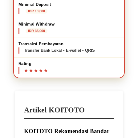
Minimal Deposit
IDR 10,000
Minimal Withdraw
IDR 35,000
Transaksi Pembayaran
Transfer Bank Lokal • E-wallet • QRIS
Rating
Artikel KOITOTO
KOITOTO Rekomendasi Bandar