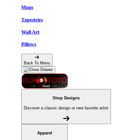
Mugs
Tapestries
Wall Art
Pillows
Back To Menu
Shop Designs
Discover a classic design or new favorite artist
Apparel