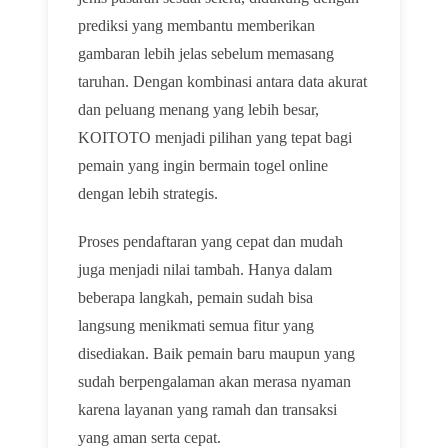
prediksi yang membantu memberikan
gambaran lebih jelas sebelum memasang
taruhan. Dengan kombinasi antara data akurat
dan peluang menang yang lebih besar,
KOITOTO menjadi pilihan yang tepat bagi
pemain yang ingin bermain togel online
dengan lebih strategis.
Proses pendaftaran yang cepat dan mudah
juga menjadi nilai tambah. Hanya dalam
beberapa langkah, pemain sudah bisa
langsung menikmati semua fitur yang
disediakan. Baik pemain baru maupun yang
sudah berpengalaman akan merasa nyaman
karena layanan yang ramah dan transaksi
yang aman serta cepat.