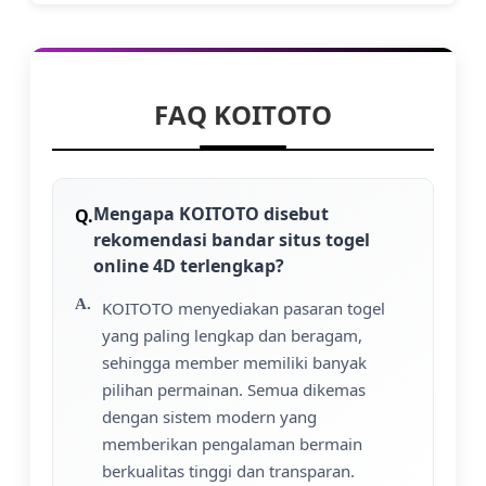
FAQ KOITOTO
Mengapa KOITOTO disebut
rekomendasi bandar situs togel
online 4D terlengkap?
KOITOTO menyediakan pasaran togel
yang paling lengkap dan beragam,
sehingga member memiliki banyak
pilihan permainan. Semua dikemas
dengan sistem modern yang
memberikan pengalaman bermain
berkualitas tinggi dan transparan.