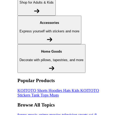
Shop for Adults & Kids
Accessories
Express yourself with stickers and more
Home Goods
Decorate with pillows, tapestries, and more
Popular Products
KOITOTO
Shorts
Hoodies
Hats
Kids KOITOTO
Stickers
Tank Tops
Mugs
Browse All Topics
funny
music
anime
movies
television
sports
sci-fi