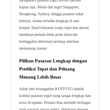
mengakses pasaran togel favorit mereka
kapan saja. Mulai dari togel Singapore,
Hongkong, Sydney, hingga pasaran lokal
lainnya, semua tersedia lengkap di satu
tempat. Hasil keluaran yang cepat dan akurat
membuat pemain tidak perlu khawatir
ketinggalan informasi penting sebelum
memasang nomor.
Pilihan Pasaran Lengkap dengan
Prediksi Tepat dan Peluang
Menang Lebih Besar
Salah satu keunggulan KOITOTO adalah
koleksi pasaran togel yang sangat lengkap dan
terus di-update. Pemain bisa memilih berbagai
jenis pasaran sesuai selera, didukung dengan