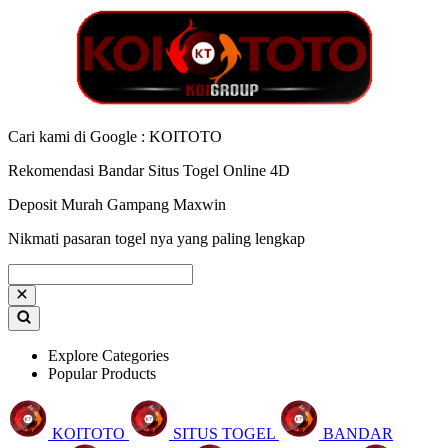
Cari kami di Google : KOITOTO
Rekomendasi Bandar Situs Togel Online 4D
Deposit Murah Gampang Maxwin
Nikmati pasaran togel nya yang paling lengkap
Explore Categories
Popular Products
KOITOTO
SITUS TOGEL
BANDAR