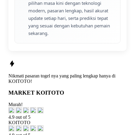
pilihan masa kini dengan teknologi
modern, pasaran lengkap, hasil akurat
update setiap hari, serta prediksi tepat
yang sesuai dengan kebutuhan pemain
sekarang.
Nikmati
pasaran togel nya yang paling lengkap
hanya di
KOITOTO!
MARKET KOITOTO
Murah!
4.9 out of 5
KOITOTO