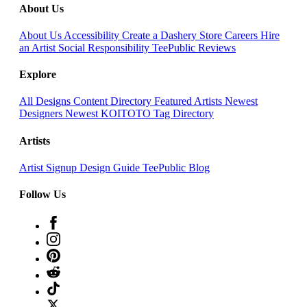
About Us
About Us
Accessibility
Create a Dashery Store
Careers
Hire
an Artist
Social Responsibility
TeePublic Reviews
Explore
All Designs
Content Directory
Featured Artists
Newest
Designers
Newest KOITOTO
Tag Directory
Artists
Artist Signup
Design Guide
TeePublic Blog
Follow Us