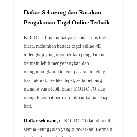
Daftar Sekarang dan Rasakan
Pengalaman Togel Online Terbaik
KOITOTO bukan hanya sekadar situs togel
biasa, melainkan bandar togel online 4D
terlengkap yang memberikan pengalaman
bermain lebih menyenangkan dan
menguntungkan. Dengan pasaran lengkap,
hasil akurat, prediksi tepat, serta peluang
menang yang lebih besar, KOITOTO siap
menjadi tempat bermain pilihan kamu setiap
hari.
Daftar sekarang
di KOITOTO dan nikmati
semua keunggulan yang ditawarkan. Bermain