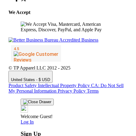
We Accept
© TP Apparel LLC 2012 - 2025
United States - $ USD
Product Safety
Intellectual Property Policy
CA: Do Not Sell
My Personal Information
Privacy Policy
Terms
Welcome Guest!
Log In
Sign Up