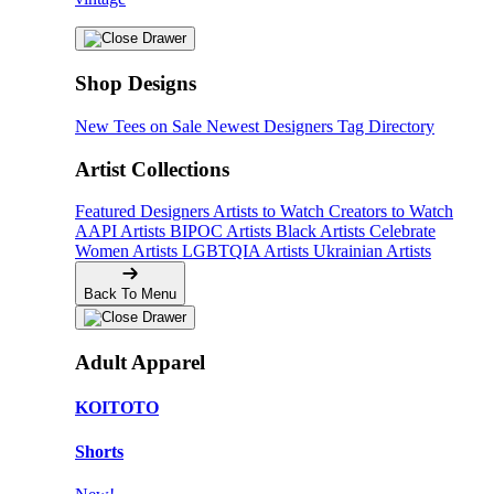
Shop Designs
New Tees on Sale
Newest Designers
Tag Directory
Artist Collections
Featured Designers
Artists to Watch
Creators to Watch
AAPI Artists
BIPOC Artists
Black Artists
Celebrate
Women Artists
LGBTQIA Artists
Ukrainian Artists
Back To Menu
Adult Apparel
KOITOTO
Shorts