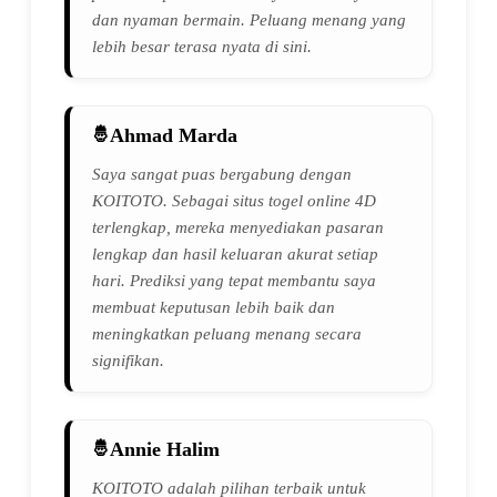
dan nyaman bermain. Peluang menang yang
lebih besar terasa nyata di sini.
Ahmad Marda
Saya sangat puas bergabung dengan
KOITOTO. Sebagai situs togel online 4D
terlengkap, mereka menyediakan pasaran
lengkap dan hasil keluaran akurat setiap
hari. Prediksi yang tepat membantu saya
membuat keputusan lebih baik dan
meningkatkan peluang menang secara
signifikan.
Annie Halim
KOITOTO adalah pilihan terbaik untuk