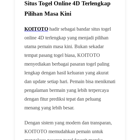
Situs Togel Online 4D Terlengkap
Pilihan Masa Kini
KOITOTO
hadir sebagai bandar situs togel
online 4D terlengkap yang menjadi pilihan
utama pemain masa kini. Bukan sekadar
tempat pasang togel biasa, KOITOTO
menyediakan berbagai pasaran togel paling
lengkap dengan hasil keluaran yang akurat
dan update setiap hari. Pemain bisa menikmati
pengalaman bermain yang lebih terpercaya
dengan fitur prediksi tepat dan peluang
menang yang lebih besar.
Dengan sistem yang modern dan transparan,
KOITOTO memudahkan pemain untuk