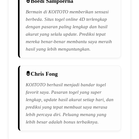
Boedi Sampoerna
Bermain di KOITOTO memberikan sensasi
berbeda. Situs togel online 4D terlengkap
dengan pasaran paling lengkap dan hasil
akurat yang selalu update. Prediksi tepat
mereka benar-benar membantu saya meraih
hasil yang lebih menguntungkan.
Chris Fong
KOITOTO berhasil menjadi bandar togel
favorit saya. Pasaran togel yang super
lengkap, update hasil akurat setiap hari, dan
prediksi yang tepat membuat saya merasa
lebih percaya diri. Peluang menang yang
lebih besar adalah bonus terbaiknya.