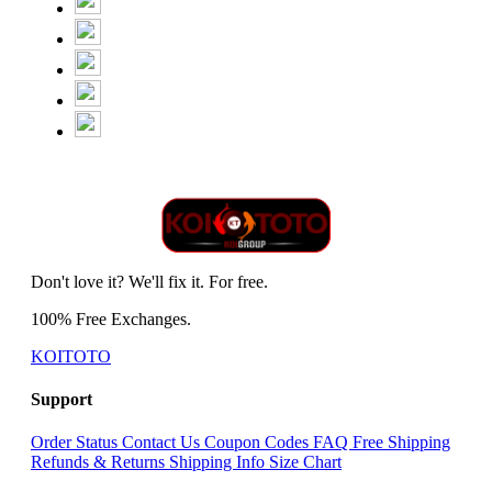
Don't love it? We'll fix it. For free.
100% Free Exchanges.
KOITOTO
Support
Order Status
Contact Us
Coupon Codes
FAQ
Free Shipping
Refunds & Returns
Shipping Info
Size Chart