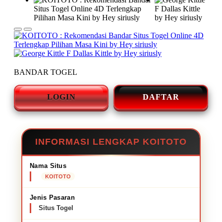
BANDAR TOGEL
LOGIN
DAFTAR
INFORMASI LENGKAP KOITOTO
Nama Situs
KOITOTO
Jenis Pasaran
Situs Togel