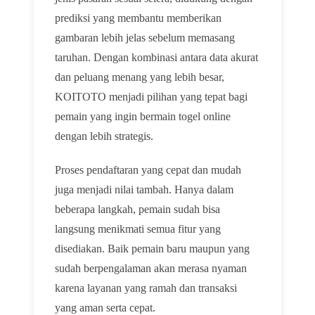
prediksi yang membantu memberikan
gambaran lebih jelas sebelum memasang
taruhan. Dengan kombinasi antara data akurat
dan peluang menang yang lebih besar,
KOITOTO menjadi pilihan yang tepat bagi
pemain yang ingin bermain togel online
dengan lebih strategis.
Proses pendaftaran yang cepat dan mudah
juga menjadi nilai tambah. Hanya dalam
beberapa langkah, pemain sudah bisa
langsung menikmati semua fitur yang
disediakan. Baik pemain baru maupun yang
sudah berpengalaman akan merasa nyaman
karena layanan yang ramah dan transaksi
yang aman serta cepat.