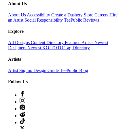
About Us
About Us
Accessibility
Create a Dashery Store
Careers
Hire
an Artist
Social Responsibility
TeePublic Reviews
Explore
All Designs
Content Directory
Featured Artists
Newest
Designers
Newest KOITOTO
Tag Directory
Artists
Artist Signup
Design Guide
TeePublic Blog
Follow Us