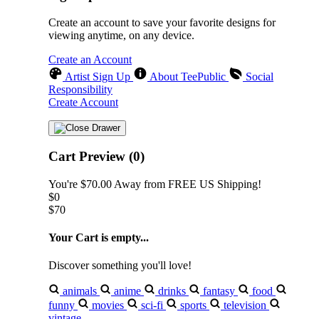
Create an account to save your favorite designs for
viewing anytime, on any device.
Create an Account
Artist Sign Up
About TeePublic
Social
Responsibility
Create Account
Cart Preview (0)
You're
$70.00
Away from
FREE US Shipping!
$0
$70
Your Cart is empty...
Discover something you'll love!
animals
anime
drinks
fantasy
food
funny
movies
sci-fi
sports
television
vintage