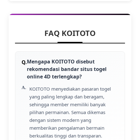
FAQ KOITOTO
Mengapa KOITOTO disebut
rekomendasi bandar situs togel
online 4D terlengkap?
KOITOTO menyediakan pasaran togel
yang paling lengkap dan beragam,
sehingga member memiliki banyak
pilihan permainan. Semua dikemas
dengan sistem modern yang
memberikan pengalaman bermain
berkualitas tinggi dan transparan.