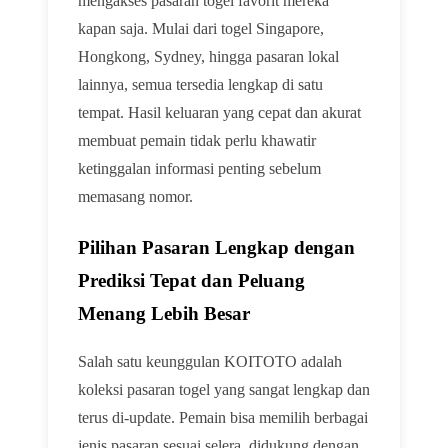
mengakses pasaran togel favorit mereka
kapan saja. Mulai dari togel Singapore,
Hongkong, Sydney, hingga pasaran lokal
lainnya, semua tersedia lengkap di satu
tempat. Hasil keluaran yang cepat dan akurat
membuat pemain tidak perlu khawatir
ketinggalan informasi penting sebelum
memasang nomor.
Pilihan Pasaran Lengkap dengan
Prediksi Tepat dan Peluang
Menang Lebih Besar
Salah satu keunggulan KOITOTO adalah
koleksi pasaran togel yang sangat lengkap dan
terus di-update. Pemain bisa memilih berbagai
jenis pasaran sesuai selera, didukung dengan