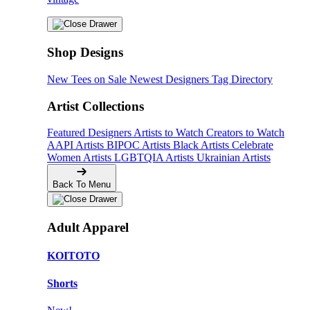
Shop Designs
New Tees on Sale
Newest Designers
Tag Directory
Artist Collections
Featured Designers
Artists to Watch
Creators to Watch
AAPI Artists
BIPOC Artists
Black Artists
Celebrate
Women Artists
LGBTQIA Artists
Ukrainian Artists
Back To Menu
Adult Apparel
KOITOTO
Shorts