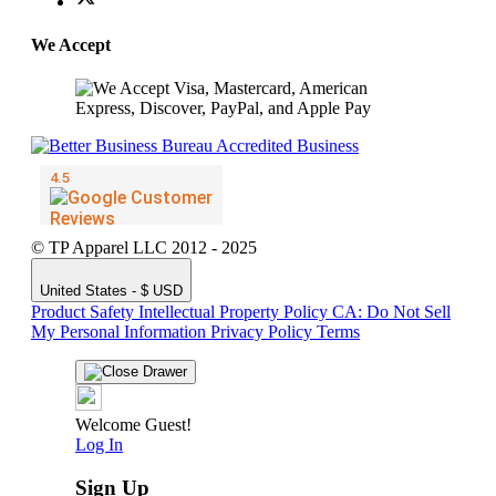
We Accept
© TP Apparel LLC 2012 - 2025
United States - $ USD
Product Safety
Intellectual Property Policy
CA: Do Not Sell
My Personal Information
Privacy Policy
Terms
Welcome Guest!
Log In
Sign Up