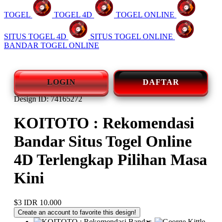
TOGEL
TOGEL 4D
TOGEL ONLINE
SITUS TOGEL 4D
SITUS TOGEL ONLINE
BANDAR TOGEL ONLINE
LOGIN
DAFTAR
Design ID: 74165272
KOITOTO : Rekomendasi
Bandar Situs Togel Online
4D Terlengkap Pilihan Masa
Kini
$3
IDR 10.000
Create an account to favorite this design!