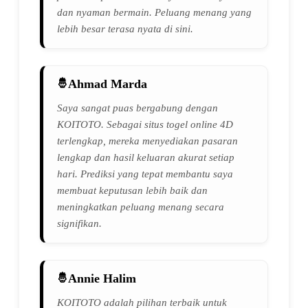
dan nyaman bermain. Peluang menang yang
lebih besar terasa nyata di sini.
Ahmad Marda
Saya sangat puas bergabung dengan
KOITOTO. Sebagai situs togel online 4D
terlengkap, mereka menyediakan pasaran
lengkap dan hasil keluaran akurat setiap
hari. Prediksi yang tepat membantu saya
membuat keputusan lebih baik dan
meningkatkan peluang menang secara
signifikan.
Annie Halim
KOITOTO adalah pilihan terbaik untuk