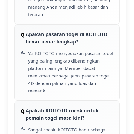
menang Anda menjadi lebih besar dan
terarah.
Apakah pasaran togel di KOITOTO
benar-benar lengkap?
Ya, KOITOTO menyediakan pasaran togel
yang paling lengkap dibandingkan
platform lainnya. Member dapat
menikmati berbagai jenis pasaran togel
4D dengan pilihan yang luas dan
menarik.
Apakah KOITOTO cocok untuk
pemain togel masa kini?
Sangat cocok. KOITOTO hadir sebagai